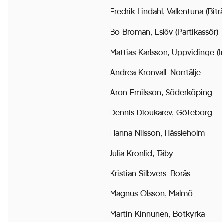
Cookies för
Fredrik Lindahl, Vallentuna (Bit
statistik hjälper
Bo Broman, Eslöv (Partikassör)
en
Mattias Karlsson, Uppvidinge (In
webbplatsägare
att förstå hur
Andrea Kronvall, Norrtälje
besökare
Aron Emilsson, Söderköping
interagerar med
webbplatser
Dennis Dioukarev, Göteborg
genom att
Hanna Nilsson, Hässleholm
samla och
rapportera in
Julia Kronlid, Täby
information
Kristian Silbvers, Borås
anonymt.
Magnus Olsson, Malmö
Martin Kinnunen, Botkyrka
Upplevelse