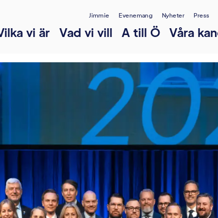
Jimmie
Evenemang
Nyheter
Press
Vilka vi är
Vad vi vill
A till Ö
Våra kan