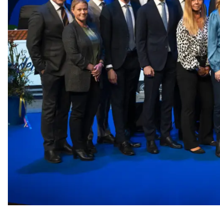
Nödvändiga
Nödvändiga
cookies låter
dig använda
webbplatsen