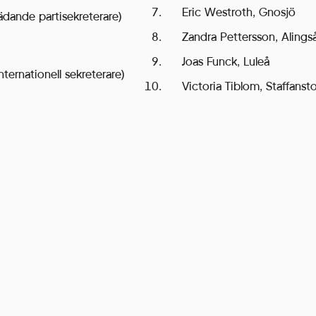
Eric Westroth, Gnosjö
rädande partisekreterare)
Zandra Pettersson, Alings
Joas Funck, Luleå
ternationell sekreterare)
Victoria Tiblom, Staffanst