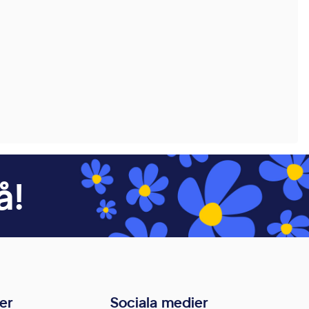
å!
er
Sociala medier