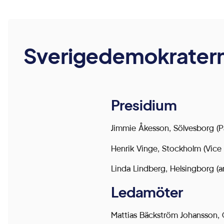
genom att
aktivera
grundläggande
funktioner,
Sverigedemokratern
såsom
sidnavigering
och åtkomst till
Presidium
säkra områden
på
Jimmie Åkesson, Sölvesborg (P
webbplatsen.
Webbplatsen
Henrik Vinge, Stockholm (Vice 
fungerar inte
Linda Lindberg, Helsingborg (a
korrekt utan
dessa cookies.
Ledamöter
Mattias Bäckström Johansson, O
Statistik