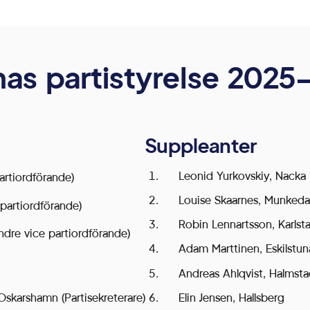
as partistyrelse 2025
Suppleanter
Leonid Yurkovskiy, Nacka
artiordförande)
Louise Skaarnes, Munkeda
partiordförande)
Robin Lennartsson, Karlst
ndre vice partiordförande)
Adam Marttinen, Eskilstun
Andreas Ahlqvist, Halmst
Elin Jensen, Hallsberg
skarshamn (Partisekreterare)