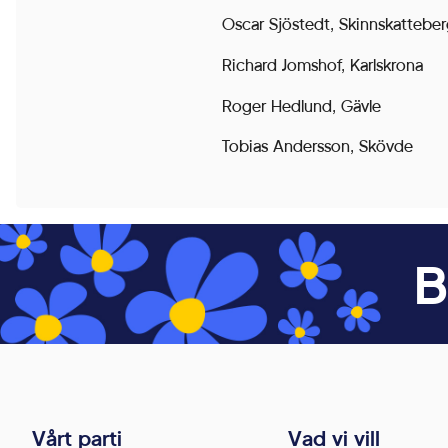
För att vår
Oscar Sjöstedt, Skinnskattebe
webbplats
Richard Jomshof, Karlskrona
ska prestera
så bra som
Roger Hedlund, Gävle
möjligt under
Tobias Andersson, Skövde
ditt besök.
Om du nekar
de här
kakorna
kommer viss
B
funktionalitet
att försvinna
från
webbplatsen.
Vårt parti
Vad vi vill
Marknadsföring