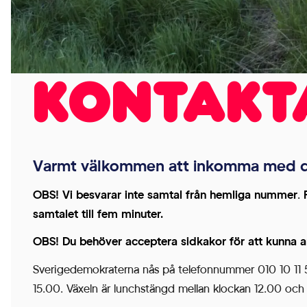
genom att
aktivera
grundläggande
funktioner,
Kontakt
såsom
sidnavigering
och åtkomst till
säkra områden
på
Varmt välkommen att inkomma med dina
webbplatsen.
OBS! Vi besvarar inte samtal från hemliga nummer
.
Webbplatsen
samtalet till fem minuter.
fungerar inte
korrekt utan
OBS!
Du behöver acceptera sidkakor för att kunna 
dessa cookies.
Sverigedemokraterna nås på telefonnummer 010 10 11 50
15.00. Växeln är lunchstängd mellan klockan 12.00 och
Statistik