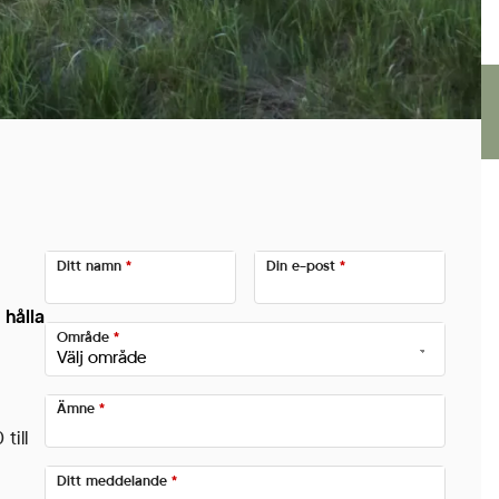
Ditt namn
*
Din e-post
*
 hålla
Område
*
Ämne
*
till
Ditt meddelande
*