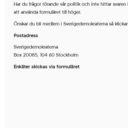
Har du frågor rörande vår politik och inte hittar svaren i
Cookies för
att använda formuläret till höger.
statistik hjälper
en
Önskar du bli medlem i Sverigedemokraterna så klicka
webbplatsägare
Postadress
att förstå hur
besökare
Sverigedemokraterna
interagerar med
Box 20085, 104 60 Stockholm
webbplatser
Enkäter skickas via formuläret
genom att
samla och
rapportera in
information
anonymt.
Upplevelse