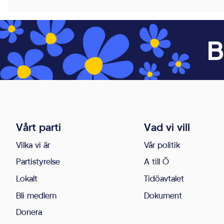
För att vår
webbplats
ska prestera
B
så bra som
möjligt under
ditt besök.
Om du nekar
de här
kakorna
Vårt parti
Vad vi vill
kommer viss
funktionalitet
Vilka vi är
Vår politik
att försvinna
Partistyrelse
A till Ö
från
Lokalt
Tidöavtalet
webbplatsen.
Bli medlem
Dokument
Donera
Marknadsföring