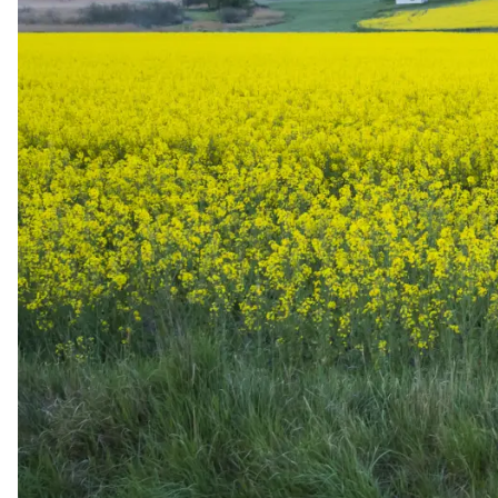
Nödvändiga
Nödvändiga
cookies låter
dig använda
webbplatsen