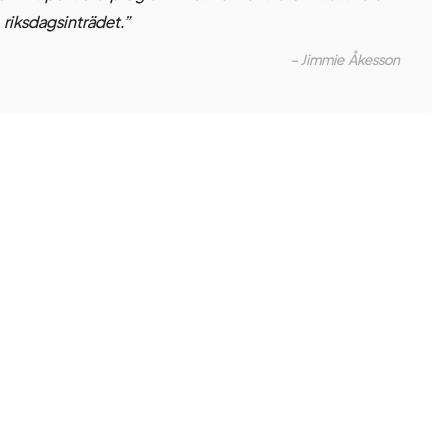
riksdagsinträdet.”
– Jimmie Åkesson