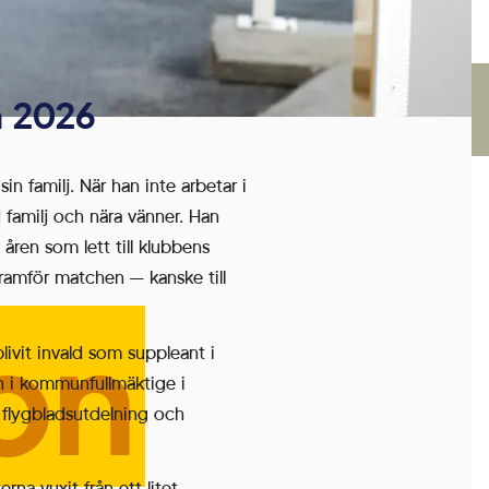
a 2026
n familj. När han inte arbetar i
d familj och nära vänner. Han
 åren som lett till klubbens
framför matchen — kanske till
on
livit invald som suppleant i
in i kommunfullmäktige i
n flygbladsutdelning och
na vuxit från ett litet