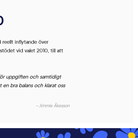
0
reellt inflytande över
tödet vid valet 2010, till att
nför uppgiften och samtidigt
at en bra balans och klarat oss
– Jimmie Åkesson