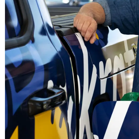
Nödvändiga
Nödvändiga
cookies låter
dig använda
webbplatsen