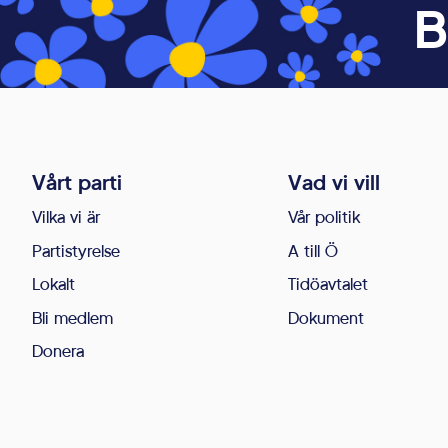
B
Vårt parti
Vad vi vill
Vilka vi är
Vår politik
Partistyrelse
A till Ö
Lokalt
Tidöavtalet
Bli medlem
Dokument
Donera