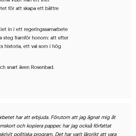
etet för att skapa ett bättre
iet in i ett regeringssamarbete
ta steg framför honom: att efter
 historia, ett val som i hög
n, och snart även Rosenbad.
arbetet har att erbjuda. Förutom att jag ägnat mig åt
emskort och kopiera papper, har jag också författat
ivit politiska program. Det har varit lärorikt att vara