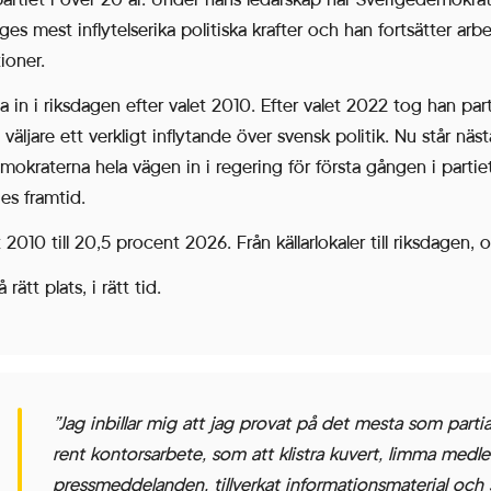
iges mest inflytelserika politiska krafter och han fortsätter arb
ioner.
in i riksdagen efter valet 2010. Efter valet 2022 tog han part
ljare ett verkligt inflytande över svensk politik. Nu står näs
kraterna hela vägen in i regering för första gången i partiets
es framtid.
t 2010 till 20,5 procent 2026. Från källarlokaler till riksdage
ätt plats, i rätt tid.
”Jag inbillar mig att jag provat på det mesta som parti
rent kontorsarbete, som att klistra kuvert, limma medl
pressmeddelanden, tillverkat informationsmaterial och skr