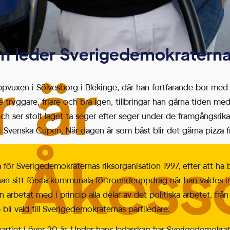
n leder Sverigedemokratern
r är
vuxen i Sölvesborg i Blekinge, där han fortfarande bor med si
ge tryggare, friare och bra igen, tillbringar han gärna tiden me
och ser stolt laget ta seger efter seger under de framgångsrika
l i Svenska Cupen. När dagen är som bäst blir det gärna pizza 
 Åkess
ör Sverigedemokraternas riksorganisation 1997, efter att ha b
k han sitt första kommunala förtroendeuppdrag när han valdes 
arbetat med i princip alla delar av det politiska arbetet, frå
 bli vald till Sverigedemokraternas partiledare.
artiet i över 20 år. Under hans ledarskap har Sverigedemokrater