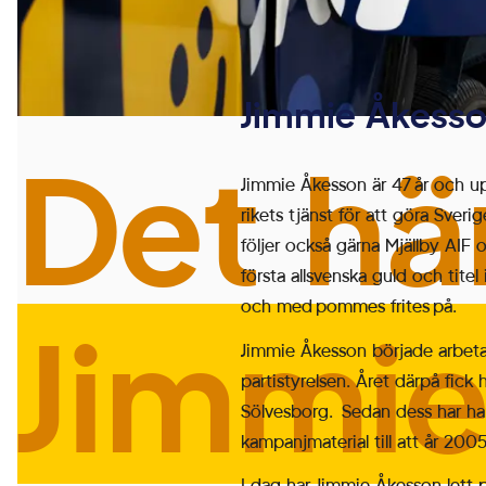
genom att
aktivera
grundläggande
funktioner,
Jimmie Åkesso
såsom
Det hä
sidnavigering
Jimmie Åkesson är 47 år och upp
och åtkomst till
rikets tjänst för att göra Sveri
säkra områden
följer också gärna Mjällby AIF 
på
första allsvenska guld och tite
webbplatsen.
och med pommes frites på.
Webbplatsen
Jimmie
fungerar inte
Jimmie Åkesson började arbeta f
korrekt utan
partistyrelsen. Året därpå fic
dessa cookies.
Sölvesborg. Sedan dess har han 
kampanjmaterial till att år 2005
Statistik
I dag har Jimmie Åkesson lett p