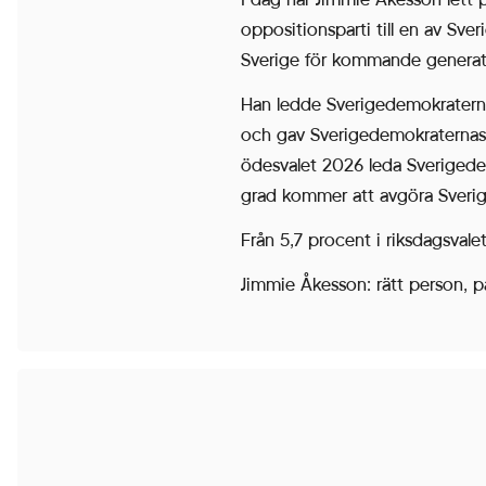
Cookies för
oppositionsparti till en av Sver
statistik hjälper
Sverige för kommande generat
en
Han ledde Sverigedemokraterna 
webbplatsägare
och gav Sverigedemokraternas vä
att förstå hur
ödesvalet 2026 leda Sverigedemo
besökare
grad kommer att avgöra Sverig
interagerar med
webbplatser
Från 5,7 procent i riksdagsvale
genom att
Jimmie Åkesson: rätt person, på r
samla och
rapportera in
information
anonymt.
Upplevelse