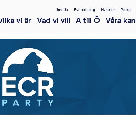
Jimmie
Evenemang
Nyheter
Press
Vilka vi är
Vad vi vill
A till Ö
Våra kan