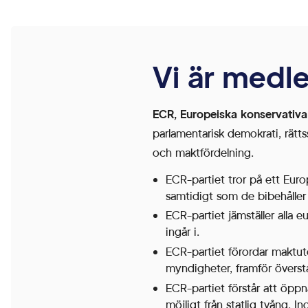
genom att
aktivera
grundläggande
funktioner,
Vi är medl
såsom
sidnavigering
ECR, Europeiska konservativa
och åtkomst till
parlamentarisk demokrati, rätt
säkra områden
och maktfördelning.
på
ECR-partiet tror på ett Eu
webbplatsen.
samtidigt som de bibehåller 
Webbplatsen
ECR-partiet jämställer alla 
fungerar inte
ingår i.
korrekt utan
ECR-partiet förordar maktutöv
dessa cookies.
myndigheter, framför översta
ECR-partiet förstår att öppn
möjligt från statlig tvång. In
Statistik