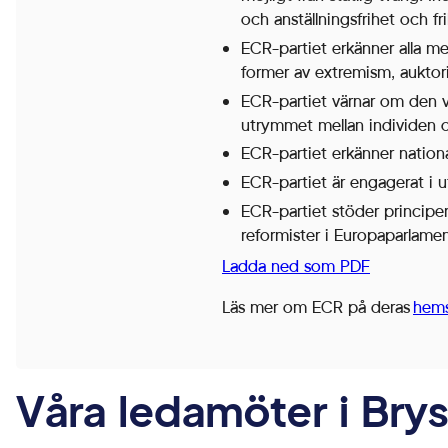
och anställningsfrihet och fr
Cookies för
ECR-partiet erkänner alla med
statistik hjälper
former av extremism, auktori
en
ECR-partiet värnar om den vik
webbplatsägare
utrymmet mellan individen o
att förstå hur
ECR-partiet erkänner nationa
besökare
ECR-partiet är engagerat i 
interagerar med
ECR-partiet stöder principe
webbplatser
reformister i Europaparlamen
genom att
Ladda ned som PDF
samla och
rapportera in
Läs mer om ECR på deras
hems
information
anonymt.
Våra ledamöter i Brys
Upplevelse