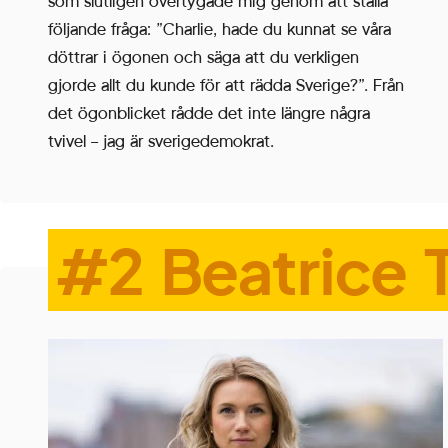
som slutligen övertygade mig genom att ställa
Cookies för
följande fråga: ”Charlie, hade du kunnat se våra
marknadsföring
döttrar i ögonen och säga att du verkligen
används för att spåra
gjorde allt du kunde för att rädda Sverige?”. Från
besökare på
det ögonblicket rådde det inte längre några
webbplatser. Avsikten
tvivel – jag är sverigedemokrat.
är att visa annonser
som är relevanta och
engagerande för
#2 Beatrice 
enskilda användare,
och därmed mer
värdefull för utgivare
och
tredjepartsannonsörer.