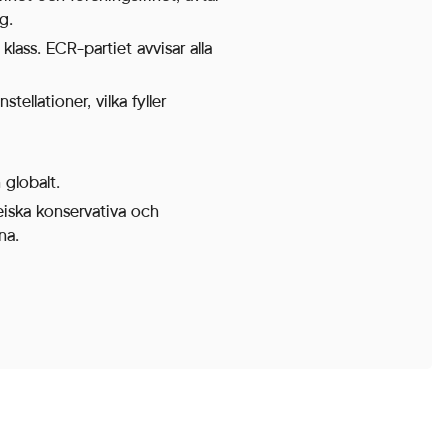
g.
klass. ECR-partiet avvisar alla
tellationer, vilka fyller
 globalt.
eiska konservativa och
na.