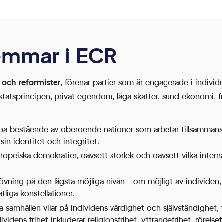
emmar i ECR
 och reformister
, förenar partier som är engagerade i individue
sstatsprincipen, privat egendom, låga skatter, sund ekonomi, 
ropa bestående av oberoende nationer som arbetar tillsamman
sin identitet och integritet.
europeiska demokratier, oavsett storlek och oavsett vilka inte
ning på den lägsta möjliga nivån – om möjligt av individen, ell
tliga konstellationer.
a samhällen vilar på individens värdighet och självständighet, 
dividens frihet inkluderar religionsfrihet, yttrandefrihet, rörelse