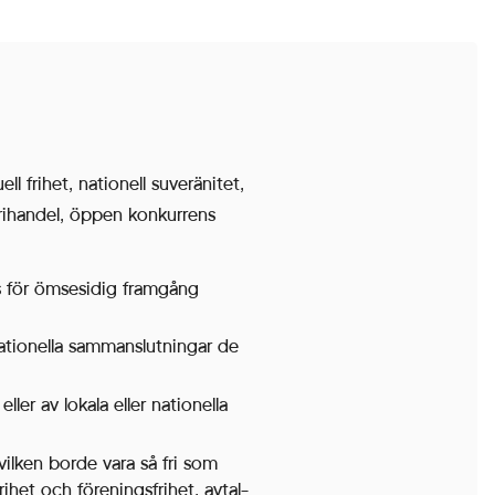
ll frihet, nationell suveränitet,
frihandel, öppen konkurrens
s för ömsesidig framgång
rnationella sammanslutningar de
er av lokala eller nationella
vilken borde vara så fri som
frihet och föreningsfrihet, avtal-