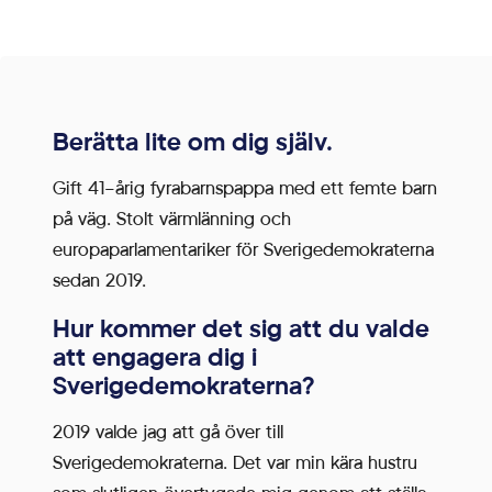
För att vår
webbplats
ska prestera
så bra som
möjligt under
Berätta lite om dig själv.
ditt besök.
Gift 41-årig fyrabarnspappa med ett femte barn
Om du nekar
på väg. Stolt värmlänning och
de här
europaparlamentariker för Sverigedemokraterna
kakorna
sedan 2019.
kommer viss
funktionalitet
Hur kommer det sig att du valde
att försvinna
att engagera dig i
från
Sverigedemokraterna?
webbplatsen.
2019 valde jag att gå över till
Sverigedemokraterna. Det var min kära hustru
Marknadsföring