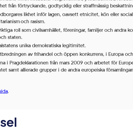
ihet från förtryckande, godtycklig eller straffmässig beskattnin
borgares likhet inför lagen, oavsett etnicitet, kön eller social 
tarianism och rasism.
tiga roll som civilsamhället, föreningar, familjer och andra kons
ch staten.
lstatens unika demokratiska legitimitet.
utbredningen av frihandel och öppen konkurrens, i Europa och
rna i Pragdeklarationen från mars 2009 och arbetet för Europ
tet samt allierade grupper i de andra europeiska församlingar
ida
.
sel