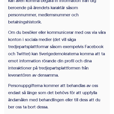
kan även komma begära in information från dig
Cookies för
beroende på ärendets karaktär såsom
marknadsföring
personnummer, medlemsnummer och
används för att spåra
betalningshistorik.
besökare på
Om du besöker eller kommunicerar med oss via våra
webbplatser. Avsikten
konton i sociala medier (det vill säga
är att visa annonser
tredjepartsplattformar såsom exempelvis Facebook
som är relevanta och
och Twitter) kan Sverigedemokraterna komma att ta
engagerande för
emot information rörande din profil och dina
enskilda användare,
interaktioner på tredjepartsplattformen från
och därmed mer
leverantören av densamma.
värdefull för utgivare
och
Personuppgifterna kommer att behandlas av oss
tredjepartsannonsörer.
endast så länge som det behövs för att uppfylla
ändamålen med behandlingen eller till dess att du
ber oss ta bort dessa.