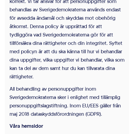
korrekt. Vi tar ansvar för att personuppgifter som
behandlas av Sverigedemokraterna används endast
för avsedda ändamål och skyddas mot obehörig
åtkomst. Denna policy är upprättad för att
tydliggöra vad Sverigedemokraterna gör för att
tillförsäkra dina rättigheter och din integritet. Syftet
med policyn är att du ska känna till hur vi behandlar
dina uppgifter, vilka uppgifter vi behandlar, vilka som
kan ta del av dem samt hur du kan tillvarata dina
rättigheter.
All behandling av personuppgifter inom
Nödvändiga
Sverigedemokraterna sker i enlighet med tillämplig
Nödvändiga
personuppgiftslagstiftning. Inom EU/EES gäller från
cookies låter
maj 2018 dataskyddsförordningen (GDPR).
dig använda
Våra hemsidor
webbplatsen