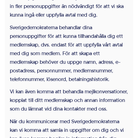
För att vår
in fler personuppgifter än nödvändigt för att vi ska
webbplats
kunna ingå eller uppfylla avtal med dig.
ska prestera
Sverigedemokraterna behandlar dina
så bra som
personuppgifter för att kunna tillhandahålla dig ett
möjligt under
medlemskap, dvs. endast för att uppfylla vårt avtal
ditt besök.
med dig som medlem. För att skapa ett
Om du nekar
medlemskap behöver du uppge namn, adress, e-
de här
postadress, personnummer, medlemsnummer,
kakorna
telefonnummer, lösenord, betalningshistorik.
kommer viss
funktionalitet
Vi kan även komma att behandla mejlkonversationer,
att försvinna
kopplat till ditt medlemskap och annan information
från
som du lämnat vid dina kontakter med oss.
webbplatsen.
När du kommunicerar med Sverigedemokraterna
kan vi komma att samla in uppgifter om dig och vi
Marknadsföring