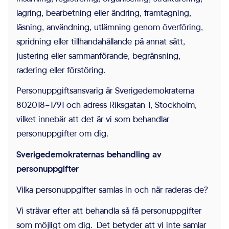
Cookies för
lagring, bearbetning eller ändring, framtagning,
statistik hjälper
läsning, användning, utlämning genom överföring,
en
spridning eller tillhandahållande på annat sätt,
webbplatsägare
justering eller sammanförande, begränsning,
att förstå hur
radering eller förstöring.
besökare
Personuppgiftsansvarig är Sverigedemokraterna
interagerar med
802018-1791 och adress Riksgatan 1, Stockholm,
webbplatser
vilket innebär att det är vi som behandlar
genom att
personuppgifter om dig.
samla och
Sverigedemokraternas behandling av
rapportera in
personuppgifter
information
anonymt.
Vilka personuppgifter samlas in och när raderas de?
Vi strävar efter att behandla så få personuppgifter
Upplevelse
som möjligt om dig. Det betyder att vi inte samlar