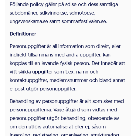
genom att
Följande policy gäller på sd.se och dess samtliga
aktivera
subdomäner, sdkvinnor.se, sdmotor.se,
grundläggande
ungsvenskarna.se samt sommarfestivalen.se.
funktioner,
Definitioner
såsom
sidnavigering
Personuppgifter är all information som direkt, eller
och åtkomst till
indirekt tillsammans med andra uppgifter, kan
säkra områden
kopplas till en levande fysisk person. Det innebär att
på
vitt skilda uppgifter som t.ex. namn och
webbplatsen.
kontaktuppgifter, medlemsnummer och bland annat
Webbplatsen
e-post utgör personuppgifter.
fungerar inte
Behandling av personuppgifter är allt som sker med
korrekt utan
personuppgifterna. Varje åtgärd som vidtas med
dessa cookies.
personuppgifter utgör behandling, oberoende av
om den utförs automatiserat eller ej, såsom
insamling, registrering, organisering, strukturering,
Statistik