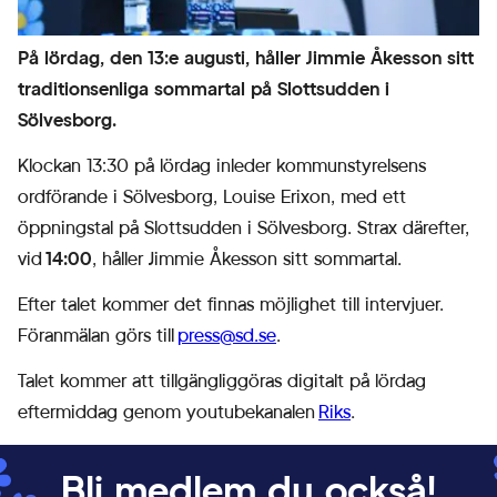
På lördag, den 13:e augusti, håller Jimmie Åkesson sitt
traditionsenliga sommartal på Slottsudden i
Sölvesborg.
Klockan 13:30 på lördag inleder kommunstyrelsens
ordförande i Sölvesborg, Louise Erixon, med ett
öppningstal på Slottsudden i Sölvesborg. Strax därefter,
vid
14:00
, håller Jimmie Åkesson sitt sommartal.
Efter talet kommer det finnas möjlighet till intervjuer.
Föranmälan görs till
press@sd.se
.
Nödvändiga
Talet kommer att tillgängliggöras digitalt på lördag
Nödvändiga
eftermiddag genom youtubekanalen
Riks
.
cookies låter
dig använda
webbplatsen
Bli medlem du också!