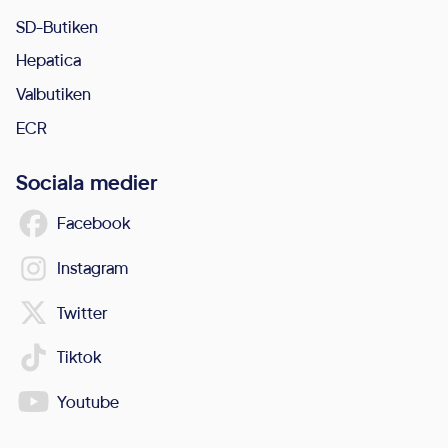
För att vår
SD-Butiken
webbplats
Hepatica
ska prestera
så bra som
Valbutiken
möjligt under
ECR
ditt besök.
Om du nekar
Sociala medier
de här
Facebook
kakorna
kommer viss
Instagram
funktionalitet
Twitter
att försvinna
från
Tiktok
webbplatsen.
Youtube
Marknadsföring