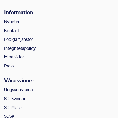
Cookies för
Information
statistik hjälper
en
Nyheter
webbplatsägare
Kontakt
att förstå hur
Lediga tjänster
besökare
Integritetspolicy
interagerar med
Mina sidor
webbplatser
genom att
Press
samla och
Våra vänner
rapportera in
information
Ungsvenskarna
anonymt.
SD-Kvinnor
SD-Motor
Upplevelse
SDSK