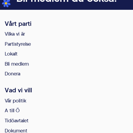
genom att
aktivera
grundläggande
Vårt parti
funktioner,
Vilka vi är
såsom
Partistyrelse
sidnavigering
och åtkomst till
Lokalt
säkra områden
Bli medlem
på
Donera
webbplatsen.
Webbplatsen
Vad vi vill
fungerar inte
Vår politik
korrekt utan
A till Ö
dessa cookies.
Tidöavtalet
Dokument
Statistik