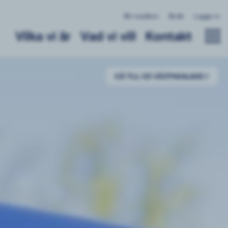
Bli medlem
Butik
Logga in
Vilka vi är
Vad vi vill
Kontakt
GÅ TILL SD VÄSTMANLAND
till