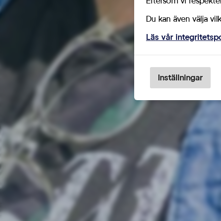
Eftersom vi respektera
Du kan även välja vil
Läs vår integritetsp
Inställningar
Valfolder SD Region Västmanland
Lör 11/7 – 2026