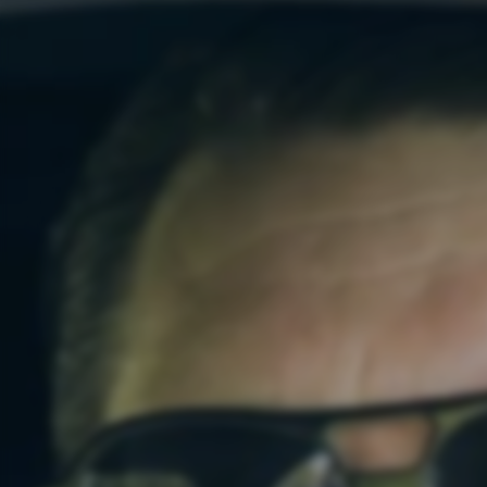
Decennier av socialliberal politi
levnadspriserna för människor k
Det är därför uppenbart att de
Sverigedemokraterna är det pa
Sverigedemokraternas vision ä
en bra levnadsstandard. Där de
god pension.
Dessa fyra frågor är särskilt vikt