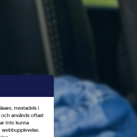
äsare, mestadels i
t och används oftast
ar inte kunna
ig webbupplevelse.