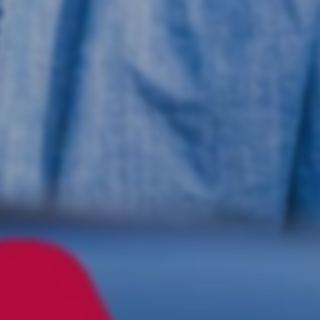
Presskonferens: Nu prioriterar vi
landsbygden
Ons 5/8 – 2026