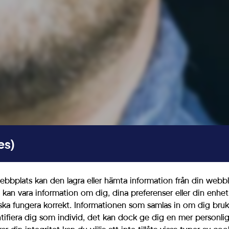
Läs mer om vad vi vill
 från oss i våra kanaler
Aktuellt
es)
bbplats kan den lagra eller hämta information från din webbl
 kan vara information om dig, dina preferenser eller din enhe
ska fungera korrekt. Informationen som samlas in om dig bruk
ntifiera dig som individ, det kan dock ge dig en mer personl