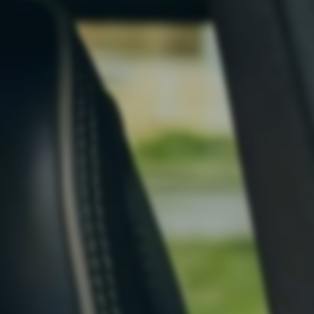
ktig välfärd
den behöver fungera i hela
 oavsett plånbokens storlek.
gare bränsle
andet ska kunna leva. Därför
priset på bränsle sänkas
kt.