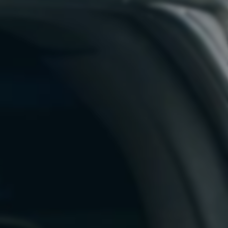
, utanförskapet slagit rot och
etensen att lösa problemen.
a.
a trygghet, gemenskap och få
sitt liv också kan åtnjuta en