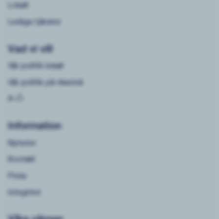
Lokalt
Lediga tjänster
Vad vi vill
Vår politik lokalt
Vår politik på riksnivå
A-Ö
Information
Nyheter
Kontakt
Press
Integritet
Våra vänner