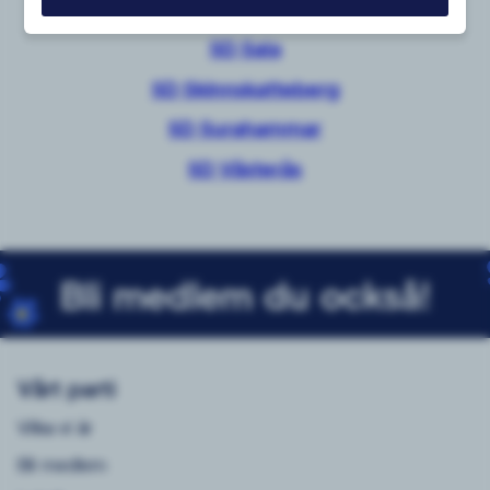
SD Norberg
SD Sala
SD Skinnskatteberg
SD Surahammar
SD Västerås
Bli medlem du också!
Vårt parti
Vilka vi är
Bli medlem