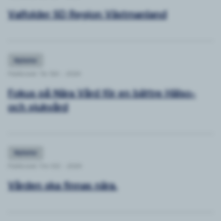
Valfolder SD Region Västmanland
Nyheter
Publicerat: Tis 11/6 - 2024
Fokus på Nära Vård för en bättre Hälso-
och sjukvård
Nyheter
Publicerat: Fre 9/2 - 2024
Vården ska finnas nära.