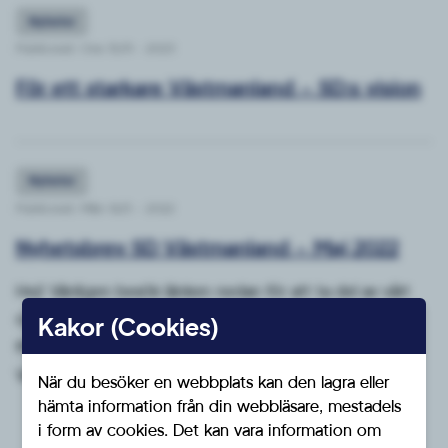
Nyheter
Publicerat: Ons 15/11 - 2023
För ett starkare Västmanland – SD:s vision
Nyheter
Publicerat: Mån 16/5 - 2022
Nyhetsbrev SD Västmanland – Maj 2022
Hej! Vänligen besök länken nedan för att ta del av vårt
nyhetsbrev för maj 2022! Länk nyhetsbrev: Nyhetsbrev
Kakor (Cookies)
Maj SD Västmanland Väl mött! Mvh styrelsen SD
Västmanland
När du besöker en webbplats kan den lagra eller
hämta information från din webbläsare, mestadels
i form av cookies. Det kan vara information om