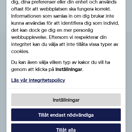
dig, dina preferenser eller din enhet och används
oftast för att webbplatsen ska fungera korrekt.
Informationen som samlas in om dig brukar inte
kunna användas för att identifiera dig som individ,
det kan dock ge dig en mer personlig
webbupplevelse. Eftersom vi respekterar din
integritet kan du välja att inte tillåta vissa typer av
Föreningar i distriktet
cookies.
SD Västmanland består av 10 kommuner.
Du kan även välja vilken typ av kakor du vill ha
genom att klicka på
Inställningar
.
SD Arboga
Läs vår integritetspolicy
SD Fagersta
Inställningar
SD Hallstahammar
SD Kungsör
Tillåt endast nödvändiga
SD Köping
Tillåt alla