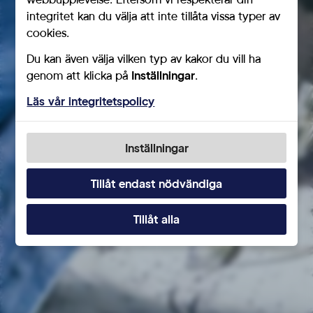
integritet kan du välja att inte tillåta vissa typer av
cookies.
Jimmie Åkessons stora valturné
Du kan även välja vilken typ av kakor du vill ha
genom att klicka på
Inställningar
.
Tor 6/8 – 2026
Läs vår integritetspolicy
Inställningar
Tillåt endast nödvändiga
Tillåt alla
Presskonferens: Nu prioriterar vi
landsbygden