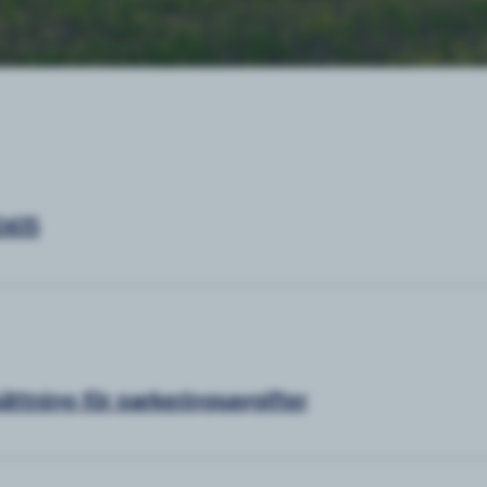
0615
ättning för parkeringsavgifter