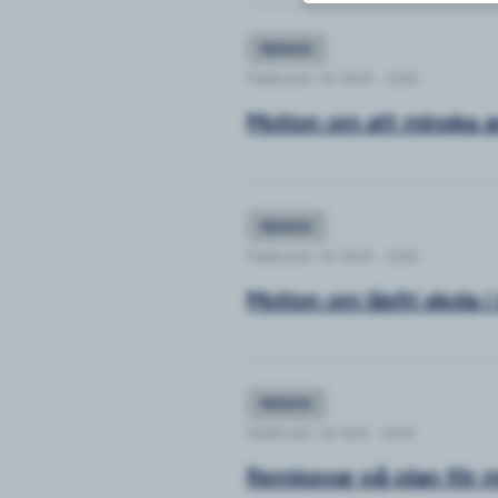
Nyheter
Publicerat: Tor 30/4 - 2026
Motion om att minska a
Nyheter
Publicerat: Tor 30/4 - 2026
Motion om läxfri skola 
Nyheter
Publicerat: Tor 16/4 - 2026
Remissvar på plan för m