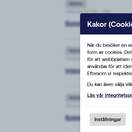
Nyheter
Publicerat: Tis 26/5 - 2026
Kommunfullmäktige 26
Kakor (Cooki
När du besöker en we
Nyheter
form av cookies. Det
för att webbplatsen 
Publicerat: Mån 18/5 - 2026
användas för att ide
Interpellation om miss
Eftersom vi respektera
Du kan även välja vil
Läs vår integritetsp
Nyheter
Publicerat: Tor 30/4 - 2026
Kommunfullmäktige 26
Inställningar