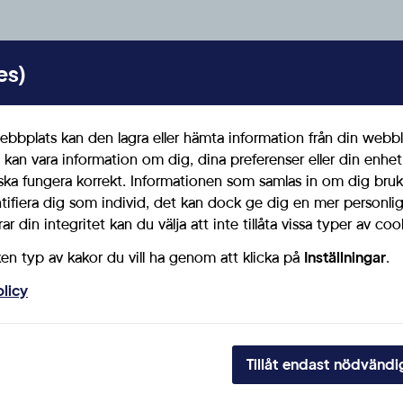
0525
es)
bbplats kan den lagra eller hämta information från din webbl
 kan vara information om dig, dina preferenser eller din enhe
ska fungera korrekt. Informationen som samlas in om dig bruk
ntifiera dig som individ, det kan dock ge dig en mer personl
förhållanden i äldreomsorgen
r din integritet kan du välja att inte tillåta vissa typer av coo
ken typ av kakor du vill ha genom att klicka på
Inställningar
.
olicy
0427
Tillåt endast nödvändi