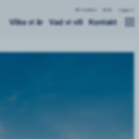
Bli medlem
Butik
Logga in
Vilka vi är
Vad vi vill
Kontakt