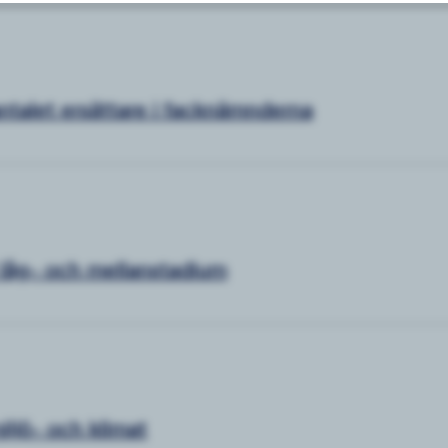
ntalet ersättare i facknämnderna
i låg- och mellanstadium
iljö- och klimat