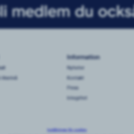
li medlem du ocks
Information
alt
Nyheter
 riksnivå
Kontakt
Press
Integritet
Inställningar för cookies