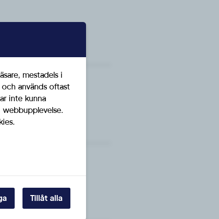
äsare, mestadels i
t och används oftast
ar inte kunna
ig webbupplevelse.
kies.
ga
Tillåt alla