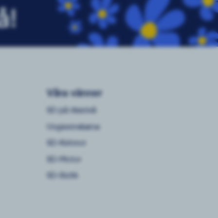
å!
Våra vänner
SD på riksnivå
Ungsvenskarna
SD-Kvinnor
SD-Motor
SD-Butik