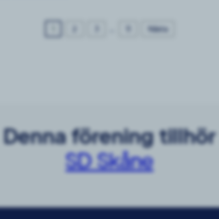
1
2
3
…
11
Nästa
Denna förening tillhör
SD Skåne