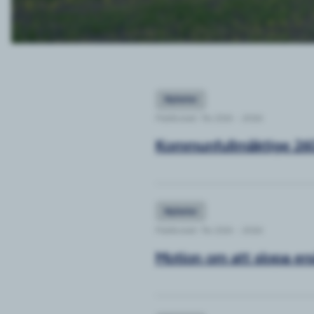
Nyheter
Publicerat: Tis 23/6 - 2026
Kommunfullmäktige 26
Nyheter
Publicerat: Tis 23/6 - 2026
Motion om att slopa ers