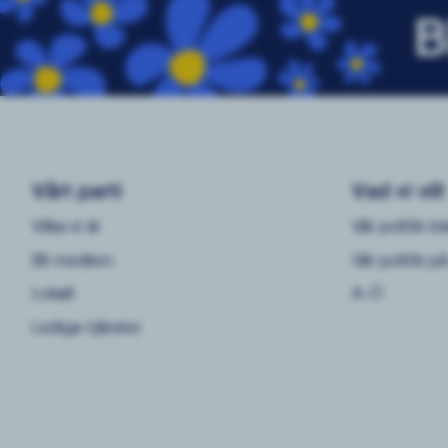
B
Vårt parti
Vad vi vill
Vilka vi är
Vår politik lok
Bli medlem
Vår politik på
Lokalt
A-Ö
Lediga tjänster