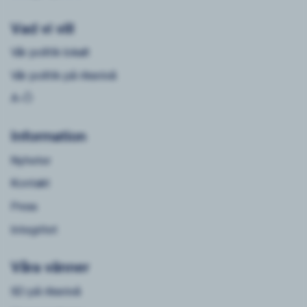
Vad vi vill
Vår politik lokalt
Vår politik på riksnivå
A-Ö
Information
Nyheter
Kontakt
Press
Integritet
Våra vänner
SD på riksnivå