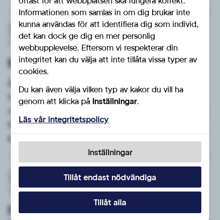
oftast för att webbplatsen ska fungera korrekt.
Informationen som samlas in om dig brukar inte
kunna användas för att identifiera dig som individ,
Nyheter
det kan dock ge dig en mer personlig
Publicerat: Tor 22/12 - 2022
webbupplevelse. Eftersom vi respekterar din
integritet kan du välja att inte tillåta vissa typer av
Kommunfullmäktige 12 dec 2022
cookies.
Årets sista kommunfullmäktige avslutades
Du kan även välja vilken typ av kakor du vill ha
traditionsenligt med julbord. Dessförinnan behandlades
genom att klicka på
Inställningar
.
några ärenden. Bl.a biföll kommunfullmäktige en motion
Läs vår integritetspolicy
från S gällande Agenda 2030. Sverigedemokraterna var
kritiska till att ytterligare resurser läggs...
Inställningar
Tillåt endast nödvändiga
Nyheter
Publicerat: Mån 29/8 - 2022
Tillåt alla
Motion om högre andel kommunala