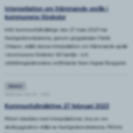
Interpellation om främmande språk i
kommunens förskolor
Inför kommunfullmäktige den 27 mars 2023 har
Sverigedemokraterna, genom gruppledare Patrik
Ohlsson, ställd denna interpellation om främmande språk
i kommunens förskolor till Familje- och
utbildningsnämndens ordförande Sven-Ingvar Borgqvist.
Nyheter
Publicerat: Ons 1/3 - 2023
Kommunfullmäktige 27 februari 2023
Mötet inleddes med interpellationer, bl.a en om
skolbyggnation ställd av Sverigedemokraterna. Mötets