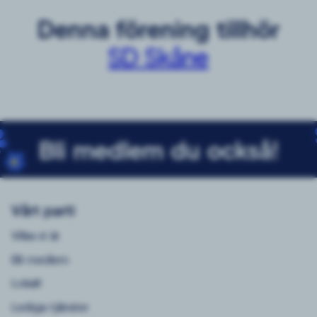
Denna förening tillhör
SD Skåne
Bli medlem du också!
Vårt parti
Vilka vi är
Bli medlem
Lokalt
Lediga tjänster