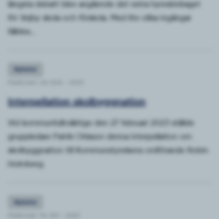
längsta debatt blev angående det extra hyresbidraget
för Vejby skola och förskola. Med lite olika ingångar
fälldes...
Nyheter
Publicerat: Lör 25/2 - 2023
Interpellation skolbyggnation
Vid kommunfullmäktige den 27 februari 2023 ställde
gruppledare Patrik Ohlsson denna interpellation om
skolbyggnation till Kommunstyrelsens ordförande Robin
Holmberg.
Nyheter
Publicerat: Tis 31/1 - 2023