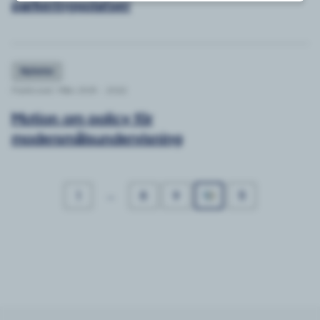
parkeringsplatser
Nyheter
Publicerat: Mån 29/8 - 2022
Motion om policy för
modersmålsundervisning
…
1
8
9
10
11