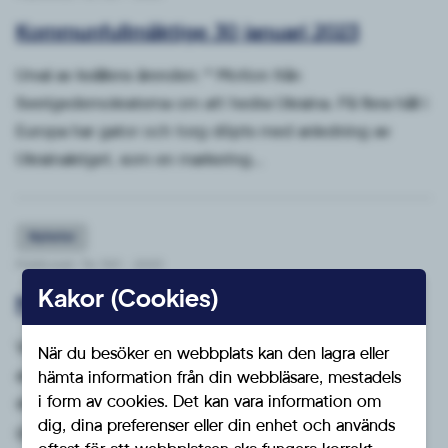
Kommunfullmäktige 30 januari 2023
Urval av kvällens ärenden: * Motion från
Sverigedemokraterna om att hedra Ukraina. På flera håll i
Europa har gator och torg döpts med anledning av
Ukrainakriget, som en markering...
Nyheter
Publicerat: Tis 31/1 - 2023
Kakor (Cookies)
Motion om skolfrukost
Vid kommunfullmäktige den 30 januari 2023
När du besöker en webbplats kan den lagra eller
annonserades Sverigedemokraternas motion om
hämta information från din webbläsare, mestadels
i form av cookies. Det kan vara information om
skolfrukost på kommunens grundskolor och
dig, dina preferenser eller din enhet och används
gymnasieskolor.