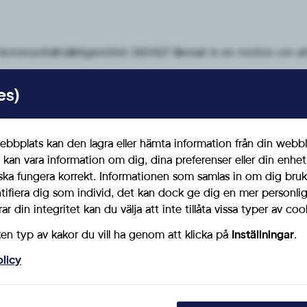
 kommunfullmäktigemötet 260427 lämnat in en motion om att 
es)
läsa motionen:
bbplats kan den lagra eller hämta information från din webbl
 kan vara information om dig, dina preferenser eller din enhe
ska fungera korrekt. Informationen som samlas in om dig bruk
ntifiera dig som individ, det kan dock ge dig en mer personl
r din integritet kan du välja att inte tillåta vissa typer av coo
ken typ av kakor du vill ha genom att klicka på
Inställningar
.
Denna förening tillhör
olicy
SD Skåne