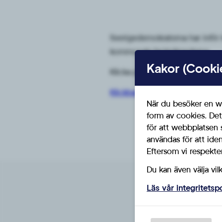
Sverigedemokraterna har inför
kommunala facknämnderna.
Kakor (Cooki
Klicka på länken nedan för att 
Klickbar länk till motionen
När du besöker en we
form av cookies. Det
för att webbplatsen 
användas för att ide
Eftersom vi respektera
Du kan även välja vil
Läs vår integritetsp