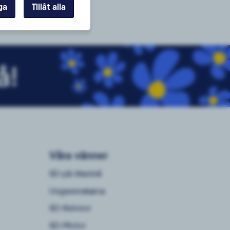
ga
Tillåt alla
å!
Våra vänner
SD på riksnivå
Ungsvenskarna
SD-Kvinnor
SD-Motor