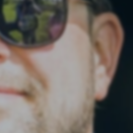
ik
En ri
ighet,
Välfär
landet
Billi
ör vårt
Hela l
måste 
drastis