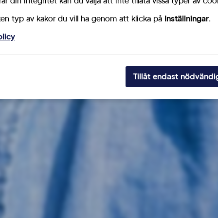
r din integritet kan du välja att inte tillåta vissa typer av coo
ken typ av kakor du vill ha genom att klicka på
Inställningar
.
olicy
Tillåt endast nödvändi
Saknar du valsedlar?
Tis 30/8 – 2022
Senaste från Riks