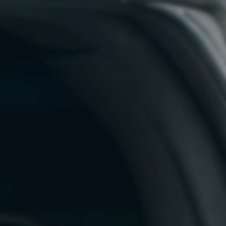
, utanförskapet slagit rot och
etensen att lösa problemen.
a.
a trygghet, gemenskap och få
sitt liv också kan åtnjuta en