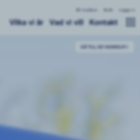
Bli medlem
Butik
Logga in
Vilka vi är
Vad vi vill
Kontakt
GÅ TILL SD VAXHOLM
till