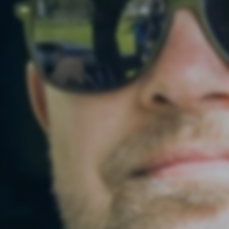
Seriös migrationspolit
Skydd mot organiserad brottsl
människohandel och terrorism.
Trygghet på riktigt
Skärp straffen för de som först
samhälle och skydda laglydiga
medborgare.