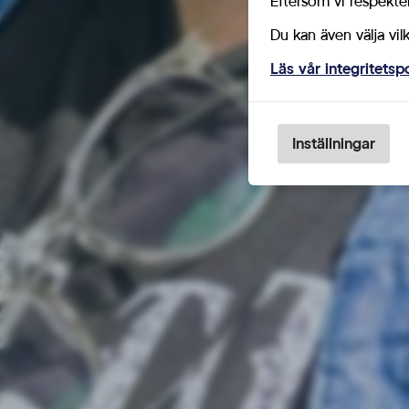
Eftersom vi respektera
Du kan även välja vil
Läs vår integritetsp
Sverige ska bli bra igen –
Sverigedemokraternas valfilm 2022
Fre 2/9 – 2022
Inställningar