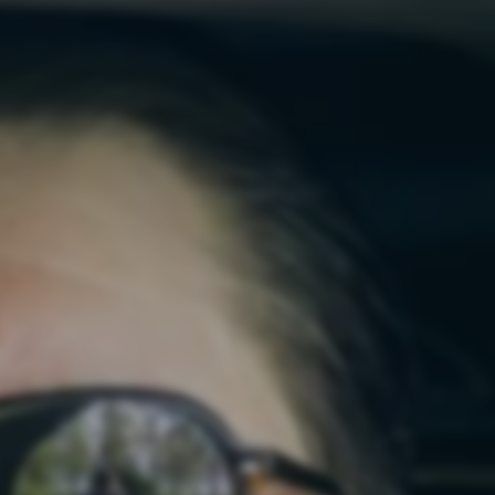
Det här vill vi
k har lett till ett splittrat Sverige där gängen har tillåtits växa
raftigt har ökat.
 som själva skapat det här samhället inte heller besitter komp
rtiet som varnat för samhällsutvecklingen och sett den komm
r att skapa ett sammanhållet Sverige där människor kan känn
 långa vårdköerna är ett minne blott och den som arbetat hela 
iga för oss.