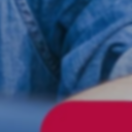
Jimmie Åkesson på turné i norra
Sverige
Mån 27/7 – 2026