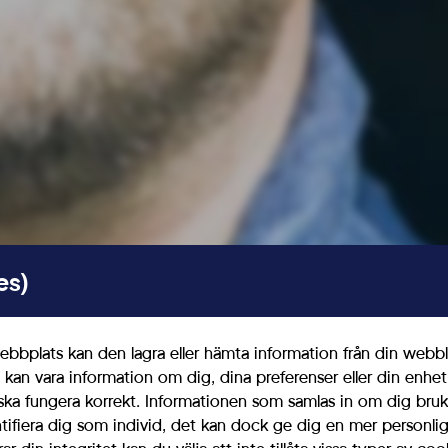
Läs mer om vad vi vill
 från oss i våra kanaler
Aktuellt
es)
bbplats kan den lagra eller hämta information från din webbl
 kan vara information om dig, dina preferenser eller din enhe
ska fungera korrekt. Informationen som samlas in om dig bruk
ntifiera dig som individ, det kan dock ge dig en mer personl