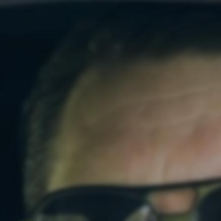
Decennier av socialliberal politi
levnadspriserna för människor k
Det är därför uppenbart att de
Sverigedemokraterna är det pa
Sverigedemokraternas vision ä
en bra levnadsstandard. Där de
god pension.
Dessa fyra frågor är särskilt vikt