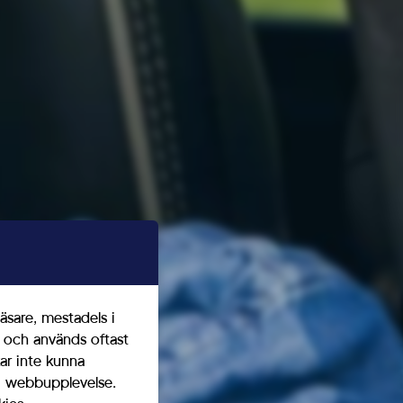
äsare, mestadels i
t och används oftast
ar inte kunna
ig webbupplevelse.