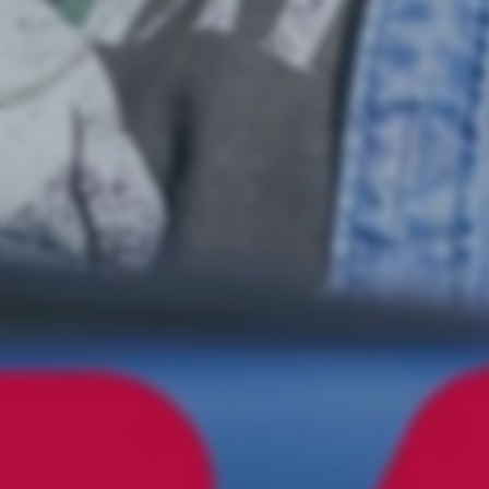
Jimmie Åkessons stora valturné
Tor 6/8 – 2026