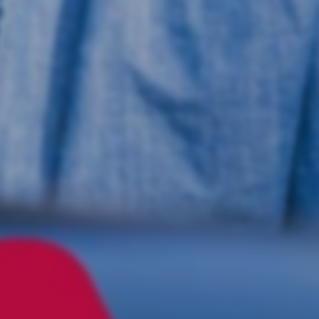
Presskonferens: Nu prioriterar vi
landsbygden
Ons 5/8 – 2026