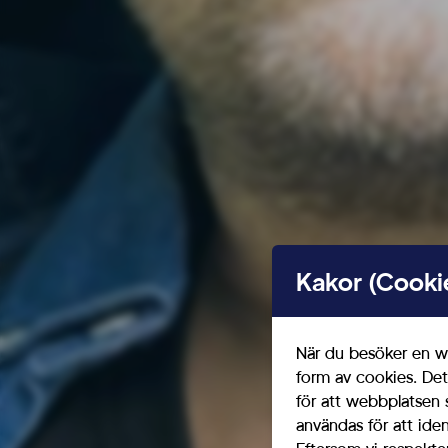
Se mer
Kakor (Cooki
När du besöker en we
form av cookies. Det
för att webbplatsen 
användas för att ide