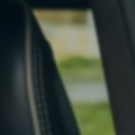
ktig välfärd
den behöver fungera i hela
 oavsett plånbokens storlek.
gare bränsle
andet ska kunna leva. Därför
priset på bränsle sänkas
kt.