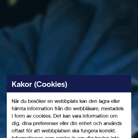
Upplands Väsby? SD: Nej! S: Ja!
Ons 6/5 – 2026
Kakor (Cookies)
När du besöker en webbplats kan den lagra eller
Familjedag 9 maj!
hämta information från din webbläsare, mestadels
Ons 6/5 – 2026
i form av cookies. Det kan vara information om
dig, dina preferenser eller din enhet och används
oftast för att webbplatsen ska fungera korrekt.
Informationen som samlas in om dig brukar inte