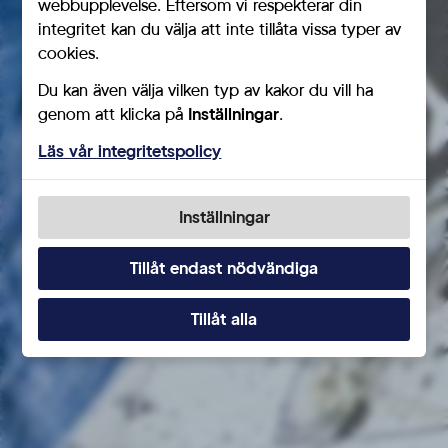
webbupplevelse. Eftersom vi respekterar din
integritet kan du välja att inte tillåta vissa typer av
cookies.
10-punktsprogram för en bättre skola
Du kan även välja vilken typ av kakor du vill ha
Fre 8/3 – 2024
genom att klicka på
Inställningar
.
Läs vår integritetspolicy
Se fler nyheter
Inställningar
Tillåt endast nödvändiga
Senaste från Riks
Tillåt alla