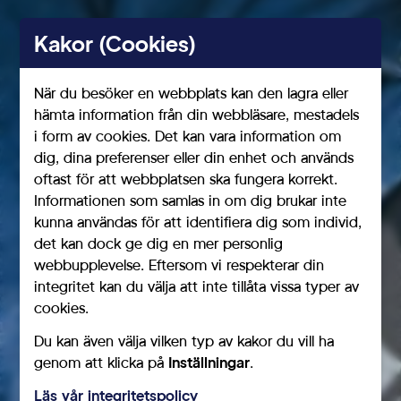
Kakor (Cookies)
När du besöker en webbplats kan den lagra eller
hämta information från din webbläsare, mestadels
i form av cookies. Det kan vara information om
dig, dina preferenser eller din enhet och används
Extra årsmöte den 6 april kl. 14.00
oftast för att webbplatsen ska fungera korrekt.
Sön 23/3 – 2025
Informationen som samlas in om dig brukar inte
kunna användas för att identifiera dig som individ,
det kan dock ge dig en mer personlig
webbupplevelse. Eftersom vi respekterar din
Se fler nyheter
integritet kan du välja att inte tillåta vissa typer av
cookies.
Du kan även välja vilken typ av kakor du vill ha
Senaste från Riks
genom att klicka på
Inställningar
.
Läs vår integritetspolicy