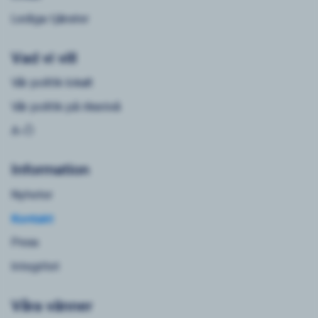
Lediga tjänster
Vad vi vill
Vår politik lokalt
Vår politik på riksnivå
A-Ö
Information
Nyheter
Kontakt
Press
Integritet
Våra vänner