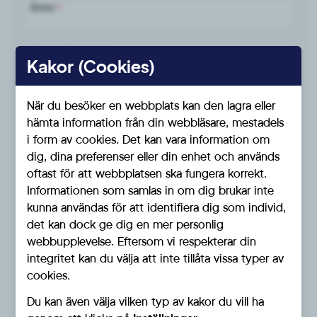
Ämne
*
Ditt meddelande
*
Kakor (Cookies)
När du besöker en webbplats kan den lagra eller
hämta information från din webbläsare, mestadels
i form av cookies. Det kan vara information om
dig, dina preferenser eller din enhet och används
oftast för att webbplatsen ska fungera korrekt.
Informationen som samlas in om dig brukar inte
kunna användas för att identifiera dig som individ,
Jag samtycker till Sverigedemokraternas hantering av
*
det kan dock ge dig en mer personlig
mina personuppgifter.
webbupplevelse. Eftersom vi respekterar din
Såhär hanterar vi personuppgifter
integritet kan du välja att inte tillåta vissa typer av
cookies.
Du kan även välja vilken typ av kakor du vill ha