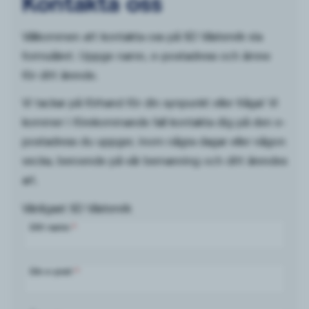
Kontakta oss
Välkommen att kontakta oss på SD Västervik via
formuläret. Uppge namn, e-postadress och ämne
för ditt ärende.
Vi tackar på förhand för din synpunkt eller fråga! Vi
kommer i förekommande fall kontakta dig på den e-
postadress du uppger, inom några dagar eller någon
vecka, beroende på vår bemanning och ditt ärendes
art.
Vänligast SD Västervik
Ditt namn
*
Din e-post
*