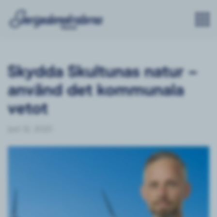
Skydda Skultunas natur –
använd det kommunala
vetot
juni 12, 2025