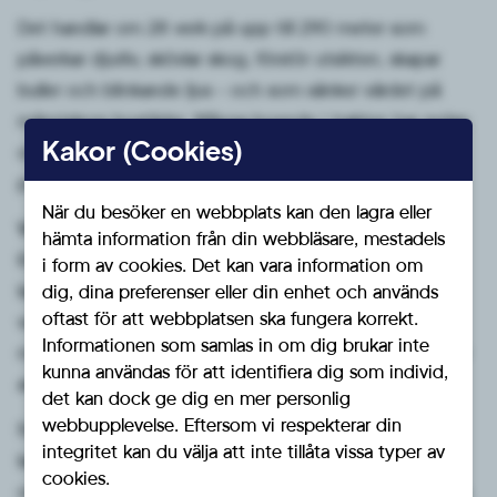
Det handlar om 28 verk på upp till 290 meter som
påverkar djurliv, skövlar skog, förstör utsikten, skapar
buller och blinkande ljus – och som sänker värdet på
människors bostäder. Många boende i trakten har redan
Kakor (Cookies)
uttryckt sin oro, men upplever att de inte blir lyssnade
på. Det är djupt odemokratiskt.
När du besöker en webbplats kan den lagra eller
Vindkraft är dessutom
inte den stabila, miljövänliga
hämta information från din webbläsare, mestadels
lösning som många vill ge sken av. Enligt svensk
i form av cookies. Det kan vara information om
lagstiftning räknas vindkraftverk som miljöfarlig
dig, dina preferenser eller din enhet och används
oftast för att webbplatsen ska fungera korrekt.
verksamhet. Till det ska läggas de enorma
Informationen som samlas in om dig brukar inte
miljökostnaderna för tillverkning, drift och avveckling av
kunna användas för att identifiera dig som individ,
anläggningarna.
det kan dock ge dig en mer personlig
webbupplevelse. Eftersom vi respekterar din
Sverigedemokraterna menar att den svenska
integritet kan du välja att inte tillåta vissa typer av
landsbygden inte ska offras för symbolpolitik eller
cookies.
undermåliga klimatlösningar. Vi står på de boendes sida.