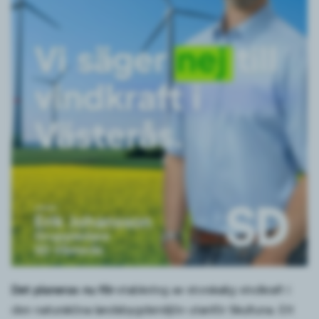
Det planeras nu för
etablering av storskalig vindkraft i
den natursköna landsbygdsmiljön utanför Skultuna. Ett