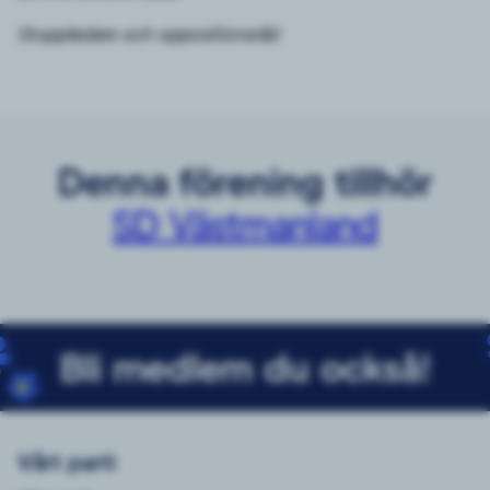
Gruppledare och oppositionsråd
Denna förening tillhör
SD Västmanland
Bli medlem du också!
Vårt parti