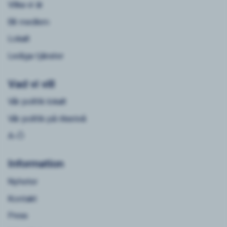
Vilka vi är
Bli medlem
Lokalt
Lediga tjänster
Vad vi vill
Vår politik lokalt
Vår politik på riksnivå
A-Ö
Information
Nyheter
Kontakt
Press