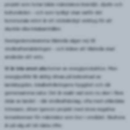
projekt som hotar både människors livsmiljö, djurliv och
kulturvärden – och som tydligt visar varför det
kommunala vetot är ett nödvändigt verktyg för att
skydda våra lokalsamhällen.
Sverigedemokraterna Västerås säger nej till
vindkraftsetableringen – och kräver att Västerås stad
använder sitt veto.
Vi är inte emot alla
former av energiproduktion. Men
energipolitik får aldrig drivas på bekostnad av
landsbygden, lokalbefolkningens trygghet och vår
gemensamma natur. Det är exakt vad som nu sker i flera
delar av landet – där vindkraftsbolag, ofta med utländska
intressen, driver igenom projekt med stora negativa
konsekvenser för människor som bor i området. Skultuna
är på väg att bli nästa offer.