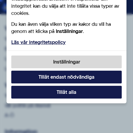
Bli medlem du också!
integritet kan du välja att inte tillåta vissa typer av
cookies.
Du kan även välja vilken typ av kakor du vill ha
Vårt parti
genom att klicka på
Inställningar
.
Vilka vi är
Läs vår integritetspolicy
Bli medlem
Lokalt
Inställningar
Lediga tjänster
Tillåt endast nödvändiga
Vad vi vill
Tillåt alla
Vår politik lokalt
Vår politik på riksnivå
A-Ö
Information