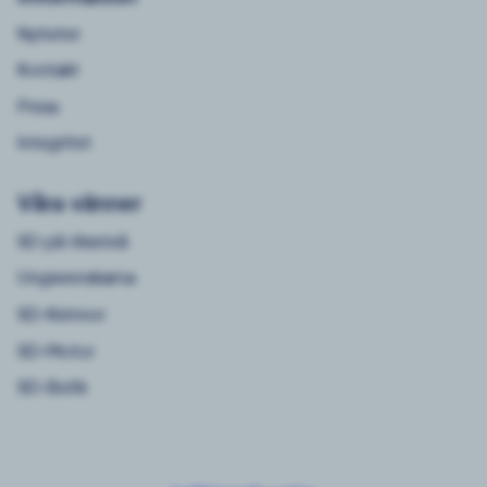
Nyheter
Kontakt
Press
Integritet
Våra vänner
SD på riksnivå
Ungsvenskarna
SD-Kvinnor
SD-Motor
SD-Butik