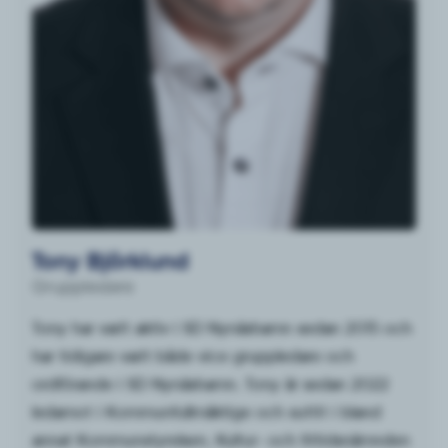
Tony Björklund
Gruppledare
Tony har varit aktiv i SD Nynäshamn sedan 2015 och
har tidigare varit både vice gruppledare och
ordförande i SD Nynäshamn. Tony är sedan 2022
ledamot i Kommunfullmäktige och suttit i bland
annat Kommunstyrelsen, Kultur- och fritidsnämnden