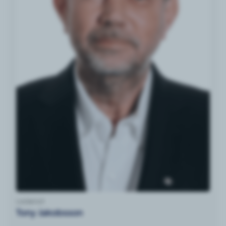
Ledamot
Tony Jakobsson