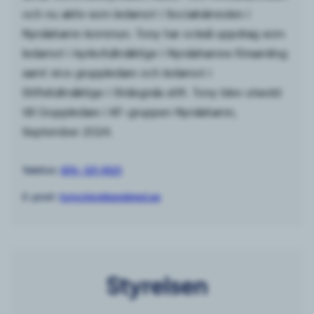
och nu aktiv som ledamot i Socialnämnden i
Nynäshamn kommun. Tony har också uppdrag som
ledamot i kyrkofullmäktige i Nynäshamns församling
samt vice gruppledare och ledamot i
Stiftsfullmäktige i Strängnäs stift. Tony blev utsedd
till Gruppledare i KF-gruppen Nynäshamn,
September 2024.
Telefon:
076-125 8125
E-post:
tony.bjorklund@sd.se
Styrelsen