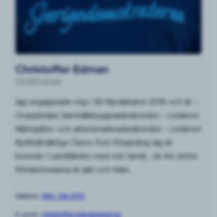
Christoffer Edman
Ordförande
Jag engagerade mig i SD Nynäshamn 2018 och är: –
Gruppledare Samhällsbyggnadsnämnden – Ledamot
Näringslivs- och arbetsmarknadsnämnden – Ledamot
Kyrkfullmäktige Ösmo-Torö församling Jag är
boende i Landfjärden med min familj , de lite större
fritidsintressena är jakt och fiske.
Telefon:
076-136 6772
E-post:
christoffer.edman@sd.se