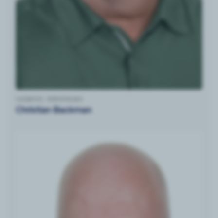
Ledamot, Sekreterare
Christian Backman