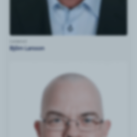
Ledamot
Björn Larsson