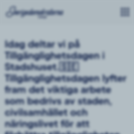
Idag deltar vi på
Tillgänglighetsdagen i
Stadshuset.🇸🇪
Tillgänglighetsdagen lyfter
fram det viktiga arbete
som bedrivs av staden,
civilsamhället och
näringslivet för att