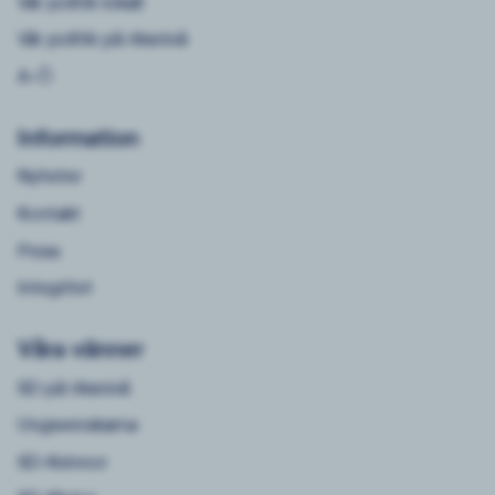
Vår politik lokalt
Vår politik på riksnivå
A-Ö
Information
Nyheter
Kontakt
Press
Integritet
Våra vänner
SD på riksnivå
Ungsvenskarna
SD-Kvinnor