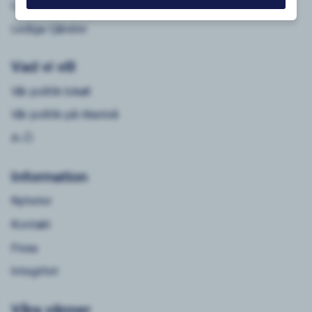
Lokalt
Lediga tjänster
Vad vi vill
Vår politik lokalt
Vår politik på riksnivå
A-Ö
Information
Nyheter
Kontakt
Press
Integritet
Våra vänner