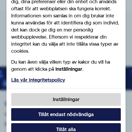
dig, dina preferenser eller din enhet och används
oftast för att webbplatsen ska fungera korrekt.
Informationen som samlas in om dig brukar inte
kunna användas för att identifiera dig som individ,
Denna förening tillhör
det kan dock ge dig en mer personlig
webbupplevelse. Eftersom vi respekterar din
SD Skåne
integritet kan du välja att inte tillåta vissa typer av
cookies.
Du kan även välja vilken typ av kakor du vill ha
genom att klicka på
Inställningar
.
Bli medlem du också!
Läs vår integritetspolicy
Inställningar
Vårt parti
Vilka vi är
Tillåt endast nödvändiga
Bli medlem
Tillåt alla