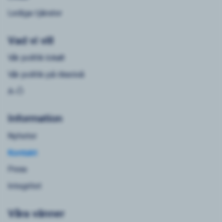
Lediga tjänster
Vad vi vill
Vår politik lokalt
Vår politik på riksnivå
A-Ö
Information
Nyheter
Kontakt
Press
Integritet
Våra vänner