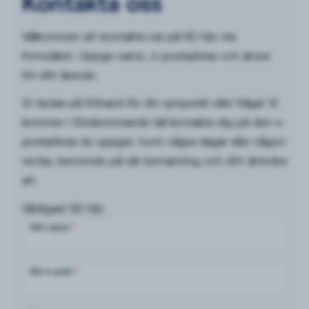
Kontakta oss
Välkommen att kontakta oss på SD Hjo via
formuläret. Uppge namn, e-postadress och ämne
för ditt ärende.
Vi tackar på förhand för din synpunkt eller fråga! Vi
kommer i förekommande fall kontakta dig på den e-
postadress du uppger, inom några dagar eller någon
vecka, beroende på vår bemanning och ditt ärendes
art.
Vänligast SD Hjo
Ditt namn
*
Din e-post
*