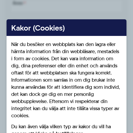
Ämne
*
Ditt meddelande
*
Kakor (Cookies)
När du besöker en webbplats kan den lagra eller
hämta information från din webbläsare, mestadels
i form av cookies. Det kan vara information om
dig, dina preferenser eller din enhet och används
oftast för att webbplatsen ska fungera korrekt.
Informationen som samlas in om dig brukar inte
kunna användas för att identifiera dig som individ,
Jag samtycker till Sverigedemokraternas hantering av
*
det kan dock ge dig en mer personlig
mina personuppgifter.
webbupplevelse. Eftersom vi respekterar din
Såhär hanterar vi personuppgifter
integritet kan du välja att inte tillåta vissa typer av
cookies.
Du kan även välja vilken typ av kakor du vill ha