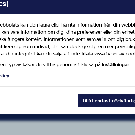
es)
bbplats kan den lagra eller hämta information från din webbl
 kan vara information om dig, dina preferenser eller din enhe
Denna förening tillhör
ska fungera korrekt. Informationen som samlas in om dig bruk
ntifiera dig som individ, det kan dock ge dig en mer personl
SD Skåne
r din integritet kan du välja att inte tillåta vissa typer av coo
ken typ av kakor du vill ha genom att klicka på
Inställningar
.
olicy
li medlem du ocks
Tillåt endast nödvändi