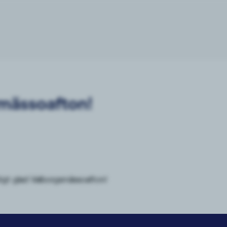
mässoafton!
iktigt glad Valborgsmässoafton!