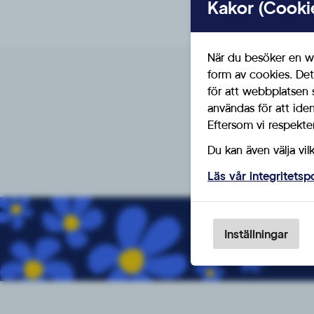
Kakor (Cooki
När du besöker en we
form av cookies. Det
för att webbplatsen 
användas för att ide
Eftersom vi respektera
Du kan även välja vil
Läs vår integritetsp
B
Inställningar