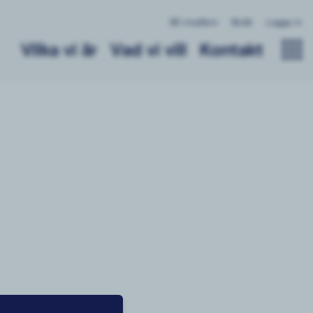
Bli medlem
Butik
Logga in
Vilka vi är
Vad vi vill
Kontakt