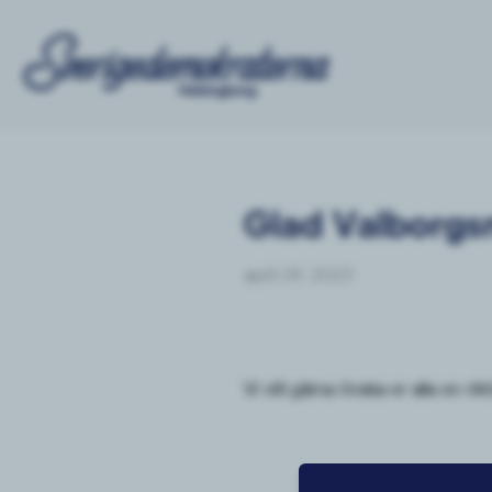
Glad Valborgs
april 29, 2023
Vi vill gärna önska er alla en r