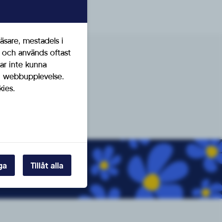
äsare, mestadels i
t och används oftast
ar inte kunna
ig webbupplevelse.
kies.
å!
ga
Tillåt alla