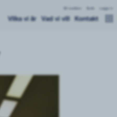
Bli medlem
Butik
Logga in
Vilka vi är
Vad vi vill
Kontakt
r