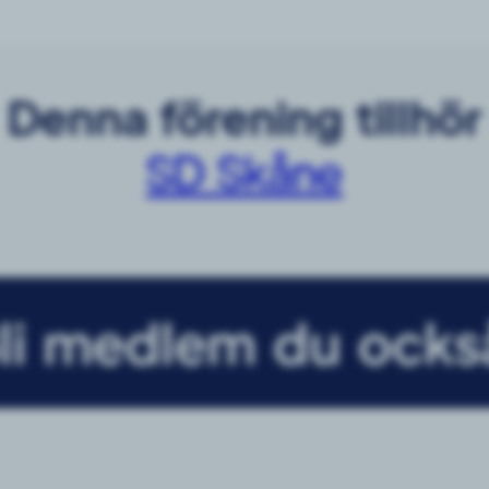
Denna förening tillhör
SD Skåne
li medlem du ocks