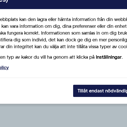
ts av långa vårdköer vilket lämnar patienter till att vänta oriml
bbplats kan den lagra eller hämta information från din webbl
er vill åtgärda. Följande artikel beskriver hur vi vill korta 
 kan vara information om dig, dina preferenser eller din enhe
ska fungera korrekt. Informationen som samlas in om dig bruk
ntifiera dig som individ, det kan dock ge dig en mer personl
r din integritet kan du välja att inte tillåta vissa typer av coo
webläsare:
https://www.nsk.se/debatt/sa-kortar-vi-vardkoerna/
ken typ av kakor du vill ha genom att klicka på
Inställningar
.
olicy
Tillåt endast nödvändi