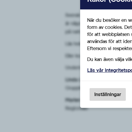
Svensk sjukvård har länge prägla
När du besöker en we
är något som vi Sverigedemokrat
form av cookies. Det
på nationell vårdförmedling.
för att webbplatsen 
användas för att ide
Läs hela artikeln på ämnet
här
.
Eftersom vi respektera
Eller kopiera in följande i din 
Du kan även välja vil
Undertecknad av:
Läs vår integritetsp
Linda Lindberg (SD)
Gruppledare
Inställningar
Marlen Ottesen (SD)
Regionråd