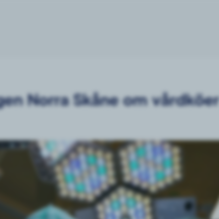
ingen Norra Skåne om vårdköe