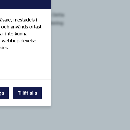
igt länge på att få hjälp. Detta
äsare, mestadels i
vårdköerna genom en ny satsning
t och används oftast
ar inte kunna
ig webbupplevelse.
kies.
ga
Tillåt alla