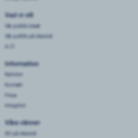
Vad vi vill
Vår politik lokalt
Vår politik på riksnivå
A-Ö
Information
Nyheter
Kontakt
Press
Integritet
Våra vänner
SD på riksnivå