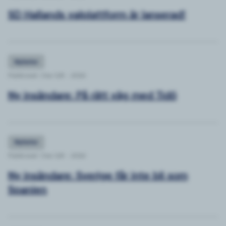
SD Hallands valplattform är lanserad!
Nyheter
Publicerat: Ons 5/8 - 2026
Ny insändare: På rätt väg med Tidö
Nyheter
Publicerat: Ons 5/8 - 2026
Ny insändare: Sverige får inte bli som
Spanien