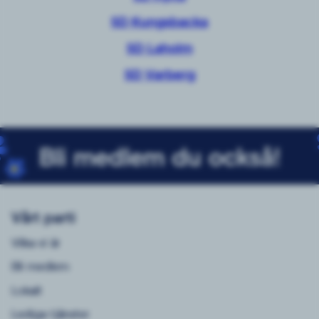
SD Kungsbacka
SD Laholm
SD Varberg
Bli medlem du också!
Vårt parti
Vilka vi är
Bli medlem
Lokalt
Lediga tjänster