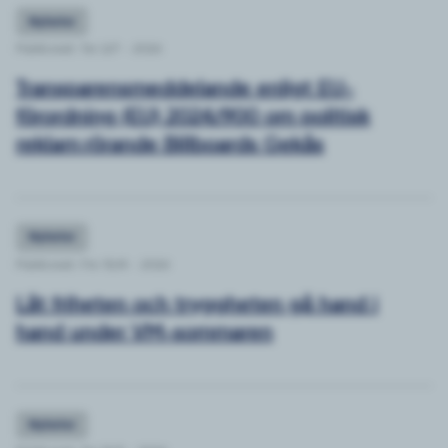
Nyheter
Publicerat: Tor 2/7 - 2026
Transparensmeddelande enligt EU-
förordning (EU) 2024/900 om politisk
reklam rörande Billboards Gekås
Nyheter
Publicerat: Fre 10/4 - 2026
Låt friheten och tryggheten gå hand i
hand under VM-sommaren
Nyheter