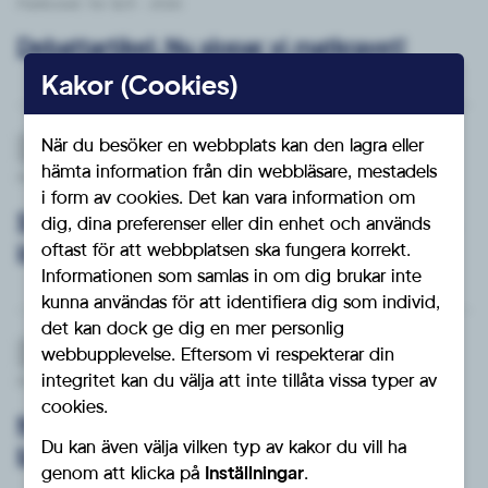
Publicerat: Tor 12/3 - 2026
Debattartikel: Nu slopar vi matkravet!
Kakor (Cookies)
När du besöker en webbplats kan den lagra eller
Nyheter
hämta information från din webbläsare, mestadels
Publicerat: Fre 6/3 - 2026
i form av cookies. Det kan vara information om
Svar till Centerpartiet: Vården ska stärkas,
dig, dina preferenser eller din enhet och används
inte användas till politisk vilseledning
oftast för att webbplatsen ska fungera korrekt.
Informationen som samlas in om dig brukar inte
kunna användas för att identifiera dig som individ,
det kan dock ge dig en mer personlig
webbupplevelse. Eftersom vi respekterar din
Nyheter
integritet kan du välja att inte tillåta vissa typer av
Publicerat: Fre 6/3 - 2026
cookies.
Ny debattartikel: Nu sätter vi stopp för
Du kan även välja vilken typ av kakor du vill ha
bidragsberoendet
genom att klicka på
Inställningar
.