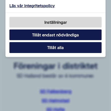
Läs vår integritetspolicy
1
2
3
4
Inställningar
Tillåt endast nödvändiga
Tillåt alla
Föreningar i distriktet
SD Halland består av 6 kommuner.
SD Falkenberg
SD Halmstad
SD Hylte