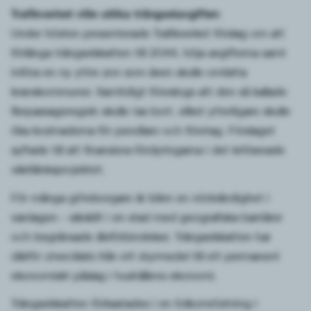
Trafikverket ville utöka trängselavgiften
Under hösten presenterade Trafikverket förslag om att
förlänga trängselskatten till 2044, höja avgifterna samt
införa en ny yttre zon som även skulle omfatta
kranskommuner. Samtidigt föreslogs att den så kallade
flerpassageregeln skulle tas bort, vilket ytterligare skulle
öka kostnaderna för pendlare och företag. Förslaget
syftade till att finansiera fördyringarna i det kritiserade
västlänksprojektet.
För många göteborgare är bilen en nödvändighet i
vardagen – särskilt i en stad med geografiska barriärer
och begränsade älvförbindelser. Trängselskatten har
därför utvecklats från ett styrmedel till ett permanent
ekonomiskt påslag i hushållens ekonomi.
Trängselskatten förkastades i en folkomröstning i