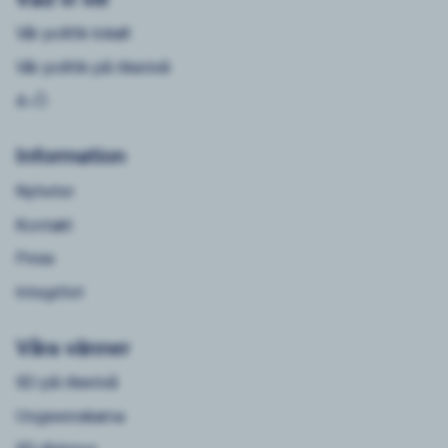
Vår politik lokalt
Vår politik på riksnivå
A-Ö
Information
Nyheter
Kontakt
Press
Integritet
Våra vänner
SD på riksnivå
Ungsvenskarna