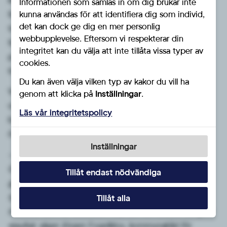
Informationen som samlas in om dig brukar inte
Socialdemokraterna valde att genomföra både
kunna användas för att identifiera dig som individ,
det kan dock ge dig en mer personlig
trängselskatten och Västlänken i strid med folkviljan.
webbupplevelse. Eftersom vi respekterar din
Sverigedemokraterna har konsekvent motsatt sig
integritet kan du välja att inte tillåta vissa typer av
projektet och menar att det tydliga utfallet i
cookies.
folkomröstningen 2014 ska respekteras.
Du kan även välja vilken typ av kakor du vill ha
Vi står fast vid vår linje: nej till utökad trängselskatt. Vår
genom att klicka på
Inställningar
.
utgångspunkt är att vanliga göteborgare inte ska
Läs vår integritetspolicy
belastas för kostnadsökningar i projekt som beslutats
över deras huvuden av det rödgröna styret.
Inställningar
– Under lång tid har vi från Sverigedemokraterna
Göteborg bedrivit ett målmedvetet påverkansarbete
Tillåt endast nödvändiga
gentemot både regering och nationell nivå för att
tydliggöra hur avgörande denna fråga är för våra
Tillåt alla
invånare. Det här beskedet visar att vårt arbete har gett
resultat
, säger Jörgen Fogelklou, kommunalråd för