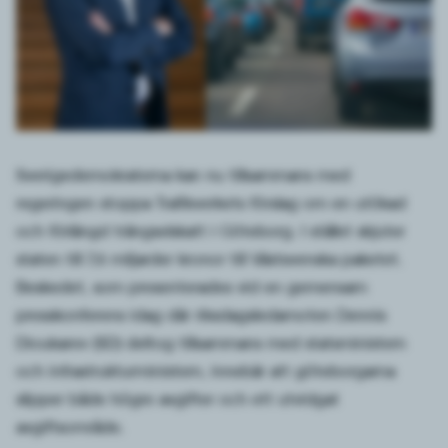
Sverigedemokraterna kan nu tillsammans med
regeringen stoppa Trafikverkets förslag om en utökad
och förlängd trängselskatt i Göteborg. I stället skjuter
staten till 7,6 miljarder kronor till Västsvenska paketet.
Beskedet, som presenterades vid en gemensam
presskonferens idag där riksdagsledamoten Dennis
Dioukarev (SD) deltog tillsammans med statsministern
och infrastrukturministern, innebär att göteborgarna
slipper både högre avgifter och ett utvidgat
avgiftsområde.