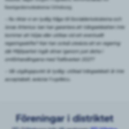
Sverigedemokraterna Göteborg.
– Nu riktar vi en tydlig fråga till Socialdemokraterna och
Jonas Attenius: kan han garantera att trängselskatten inte
kommer att höjas eller utökas vid ett eventuellt
regeringsskifte? Kan han också utesluta att en regering
där Miljöpartiet ingår driver igenom just detta i
omförhandlingarna med Trafikverket 2027?
– Vår utgångspunkt är tydlig: utökad trängselskatt är inte
acceptabelt
, avslutar Fogelklou.
Föreningar i distriktet