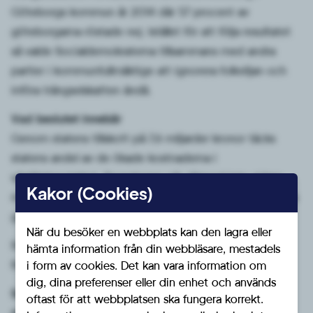
Göteborgs kommun år 2014 där 57 procent av
göteborgarna röstade nej. Istället för att följa resultatet
så valde Socialdemokraterna tillsammans med andra
partier i kommunfullmäktige att ignorera folkviljan och
införa trängselskatten ändå.
Vad beslutet innebär
Genom statens tillskott på 7,6 miljarder kronor täcks
statens andel av de ökade kostnaderna i
västlänkprojektet. Regeringen går därmed inte vidare
Kakor (Cookies)
med Trafikverkets förslag om att finansiera fördyringarna
genom utökad trängselskatt.
När du besöker en webbplats kan den lagra eller
Staten öppnar i stället för alternativa
hämta information från din webbläsare, mestadels
finansieringslösningar.
i form av cookies. Det kan vara information om
dig, dina preferenser eller din enhet och används
Socialdemokraterna införde trängselskatten i strid
oftast för att webbplatsen ska fungera korrekt.
med folkviljan