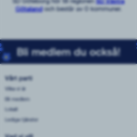
SD Göteborg hör till regionen
SD Västra
Götaland
och består av 0 kommuner.
Bli medlem du också!
Vårt parti
Vilka vi är
Bli medlem
Lokalt
Lediga tjänster
Vad vi vill