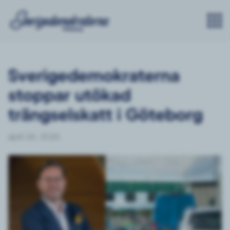
Sverigedemokraterna
stoppar utökad
trängselskatt i Göteborg
april 26, 2026