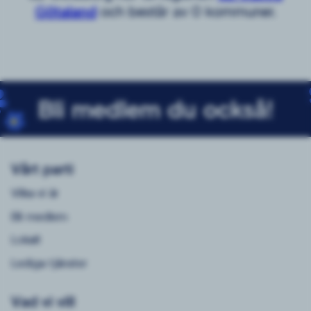
Götaland
och består av 0 kommuner.
Bli medlem du också!
Vårt parti
Vilka vi är
Bli medlem
Lokalt
Lediga tjänster
Vad vi vill