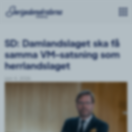
SD: Damlandslaget ska få
samma VM-satsning som
herrlandslaget
juni 4, 2026