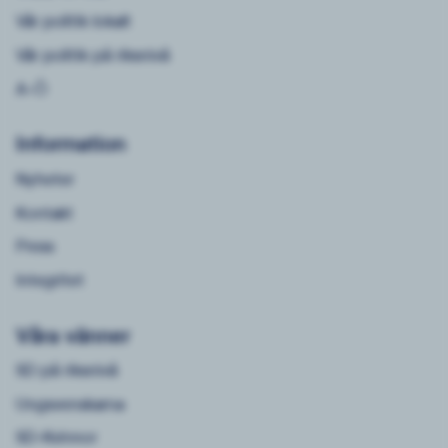
Vår politik lokalt
Vår politik på riksnivå
A-Ö
Information
Nyheter
Kontakt
Press
Integritet
Våra vänner
SD på riksnivå
Ungsvenskarna
SD-Kvinnor