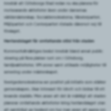
innebär att Göteborgs Stad redan nu ska planera för
motsvarande aktiviteter även under damernas
världsmästerskap. Socialdemokraterna, Vänsterpartiet,
Miljöpartiet och Centerpartiet röstade däremot nej till
förslaget.
Herrlandslaget får omfattande stöd från staden
Kommunfullmäktiges beslut innebär bland annat public
viewing på flera platser runt om i Göteborg,
familjeaktiviteter, VM-zoner samt utökade möjligheter till
servering under mästerskapet.
Sverigedemokraterna ser positivt på initiativ som stärker
gemenskapen, ökar intresset för idrott och bidrar till ett
levande stadsliv. Men anser att det är märkligt att staden
planerar omfattande aktiviteter kring herrlandslaget utan
att samtidigt ge besked om hur man avser att agera om