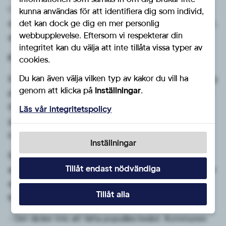
i handling. Om man anser att damfotbollen är lika viktig
kunna användas för att identifiera dig som individ,
som herrfotbollen bör också stadens stöd vara likvärdigt,
det kan dock ge dig en mer personlig
webbupplevelse. Eftersom vi respekterar din
säger Jörgen Fogelklou.
integritet kan du välja att inte tillåta vissa typer av
Förvaltningen måste ges rimliga förutsättningar
cookies.
Du kan även välja vilken typ av kakor du vill ha
Sverigedemokraterna pekar också på vikten av långsiktig
genom att klicka på
Inställningar
.
planering. Under Kulturnämndens senaste sammanträde
framförde fackliga företrädare farhågor kring
Läs vår integritetspolicy
genomförandet av flera av de aktiviteter som föreslås
inom ramen för herrarnas VM.
Inställningar
Semesterplanering är redan fastställd på många
Tillåt endast nödvändiga
arbetsplatser och flera matcher kommer att spelas under
sena kvällar och nattetid på grund av tidsskillnaden till
Tillåt alla
Nordamerika.
– Det räcker inte att fatta populära beslut. Kommunen