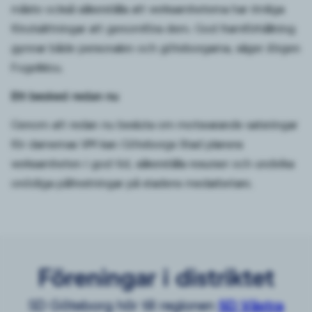
måste också säkerställa att verksamheterna har rimliga
förutsättningar att genomföra dem. God framförhållning
gynnar både personalen och göteborgarna, säger Jörgen
Fogelklou.
Ett besked redan nu
Genom att redan nu besluta om motsvarande satsningar
för damernas VM kan Göteborgs Stad planera
verksamheten i god tid, säkerställa resurser och undvika
onödiga påfrestningar på stadens medarbetare.
Föreningar i distriktet
SD Göteborg hör till regionen
SD Västra