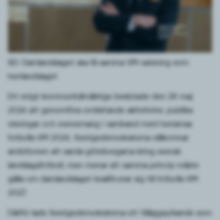
SD: Damlandslaget ska få samma VM-satsning som
herrlandslaget
Ett enigt kommunfullmäktige beslutade den 28 maj
2026 att genomföra omfattande aktiviteter, publika
visningar och evenemang i samband med herrarnas
fotbolls-VM 2026. Sverigedemokraterna välkomnar
ambitionen att samla göteborgarna kring svensk
landslagsfotboll, men menar att samma princip måste
gälla om damlandslaget kvalificerar sig till fotbolls-VM
2027.
Därför lade Sverigedemokraterna ett tilläggsyrkande som