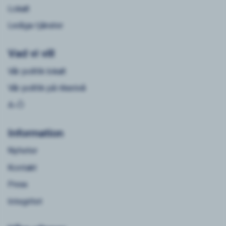
Lokalt
Lediga tjänster
Vad vi vill
Vår politik lokalt
Vår politik på riksnivå
A-Ö
Information
Nyheter
Kontakt
Press
Integritet