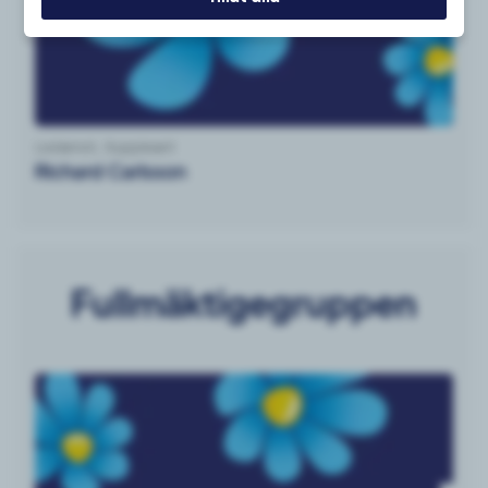
Ledamot, Suppleant
Richard Carlsson
Fullmäktigegruppen