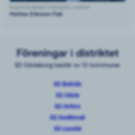
Regionfullmäktiges Ordförande, Ledamot
Mattias Eriksson Falk
Föreningar i distriktet
SD Gävleborg består av 10 kommuner.
SD Bollnäs
SD Gävle
SD Hofors
SD Hudiksvall
SD Ljusdal