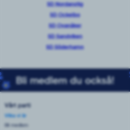
SD Nordanstig
SD Ockelbo
SD Ovanåker
SD Sandviken
SD Söderhamn
Bli medlem du också!
Vårt parti
Vilka vi är
Bli medlem