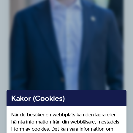
Kakor (Cookies)
Andre Vice Ordförande
När du besöker en webbplats kan den lagra eller
Mattias Eriksson Falk
hämta information från din webbläsare, mestadels
i form av cookies. Det kan vara information om