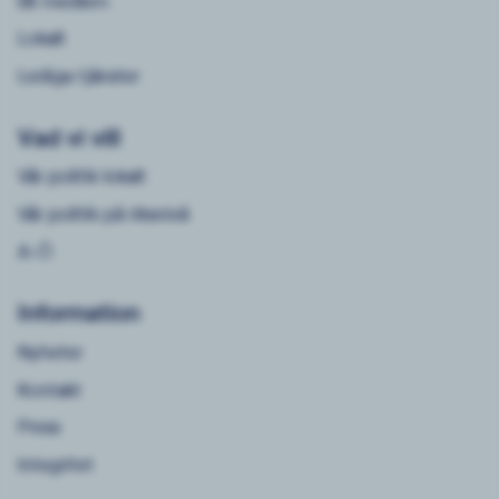
Bli medlem
Lokalt
Lediga tjänster
Vad vi vill
Vår politik lokalt
Vår politik på riksnivå
A-Ö
Information
Nyheter
Kontakt
Press
Integritet