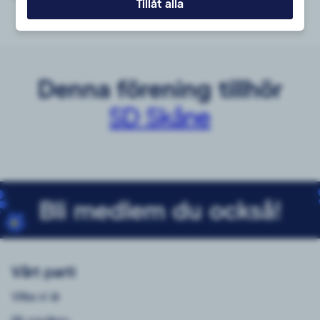
Tillåt alla
Denna förening tillhör
SD Skåne
Bli medlem du också!
Vårt parti
Vilka vi är