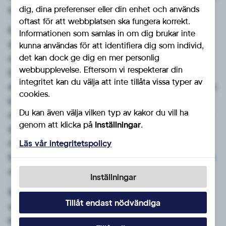
dig, dina preferenser eller din enhet och används
enskild resenär istället får betalas av skattekollektivet.
oftast för att webbplatsen ska fungera korrekt.
En motion från Socialdemokraterna om barnfattigdom,
Informationen som samlas in om dig brukar inte
där bl.a ett åtgärdsprogram föreslogs, stöttades inte av
kunna användas för att identifiera dig som individ,
det kan dock ge dig en mer personlig
något parti, inte ens av Socialdemokraterna själva.
webbupplevelse. Eftersom vi respekterar din
Däremot uppstod en fråga om motionen skulle avslås
integritet kan du välja att inte tillåta vissa typer av
eller anses besvarad. Sverigedemokraterna ansåg att den
cookies.
borde anses besvarad, motiverad av att arbete i
Du kan även välja vilken typ av kakor du vill ha
motionens riktning redan pågår inom kommunen. Då är
genom att klicka på
Inställningar
.
det inte logiskt besluta om avslag. I den här fallet
röstade vi således med vänstersidan och tack vare
Läs vår integritetspolicy
Sverigedemokraternas vågmästarroll så blev det därmed
majoritet för att anse motionen besvarad.
Inställningar
Som kuriosa var Sverigedemokraterna det enda parti
Tillåt endast nödvändiga
under kvällen som fick samtliga sina ställningstaganden
bifallna.