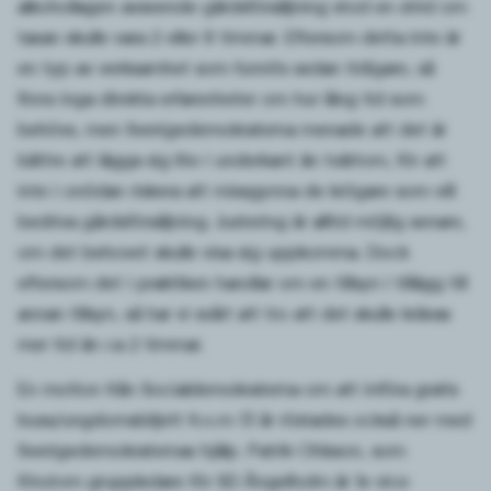
alkohollagen avseende gårdsförsäljning stod en strid om
taxan skulle vara 2 eller 8 timmar. Eftersom detta inte är
en typ av verksamhet som funnits sedan tidigare, så
finns inga direkta erfarenheter om hur lång tid som
behövs, men Sverigedemokraterna menade att det är
bättre att lägga sig lite i underkant än tvärtom, för att
inte i onödan riskera att missgynna de krögare som vill
bedriva gårdsförsäljning. Justering är alltid möjlig senare,
om det behovet skulle visa sig uppkomma. Dock
eftersom det i praktiken handlar om en tillsyn i tillägg till
annan tillsyn, så har vi svårt att tro att det skulle krävas
mer tid än ca 2 timmar.
En motion från Socialdemokraterna om att införa gratis
buss/ungdomsbiljett fr.o.m 13 år röstades också ner med
Sverigedemokraternas hjälp. Patrik Ohlsson, som
förutom gruppledare för SD Ängelholm är 1e vice