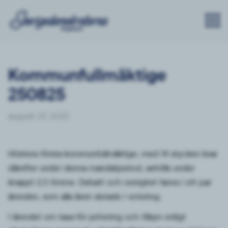
Kommunfullmäktige
250825
augusti 27, 2025
Höstens första kommunfullmäktige, med 14 stycken kvar
därefter under denna mandatperiod, avhölls under
knappt 2,5 timme. Debatt och oenighet fanns i ett par
ärenden, som alla även slutade i votering.
I ärendet om taxa för prövning och tillsyn enligt