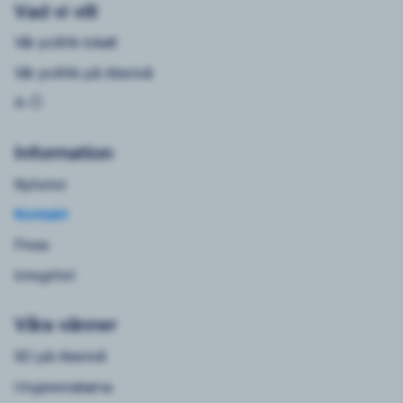
Vad vi vill
Vår politik lokalt
Vår politik på riksnivå
A-Ö
Information
Nyheter
Kontakt
Press
Integritet
Våra vänner
SD på riksnivå
Ungsvenskarna