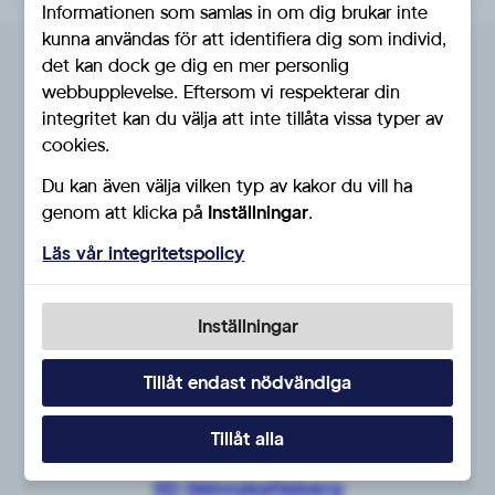
Informationen som samlas in om dig brukar inte
kunna användas för att identifiera dig som individ,
det kan dock ge dig en mer personlig
Föreningar i distriktet
webbupplevelse. Eftersom vi respekterar din
integritet kan du välja att inte tillåta vissa typer av
SD Västmanland består av 10 kommuner.
cookies.
Du kan även välja vilken typ av kakor du vill ha
SD Arboga
genom att klicka på
Inställningar
.
SD Fagersta
Läs vår integritetspolicy
SD Hallstahammar
SD Kungsör
Inställningar
SD Köping
Tillåt endast nödvändiga
SD Norberg
Tillåt alla
SD Sala
SD Skinnskatteberg