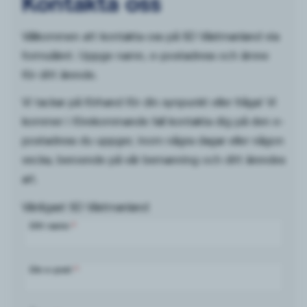
Kontakta oss
Välkommen att kontakta oss på SD Västmanland via
formuläret. Uppge namn, e-postadress och ämne
för ditt ärende.
Vi tackar på förhand för din synpunkt eller fråga! Vi
kommer i förekommande fall kontakta dig på den e-
postadress du uppger, inom några dagar eller någon
vecka, beroende på vår bemanning och ditt ärendes
art.
Vänligast SD Västmanland
Ditt namn
*
Din e-post
*