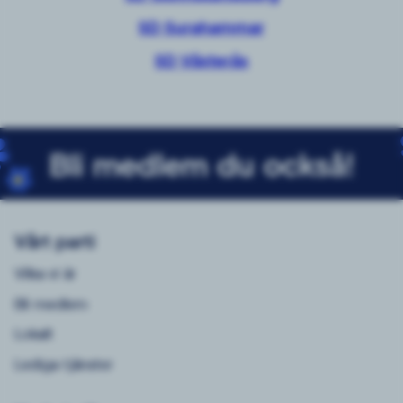
SD Surahammar
SD Västerås
Bli medlem du också!
Vårt parti
Vilka vi är
Bli medlem
Lokalt
Lediga tjänster