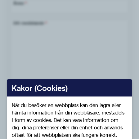
Ämne
*
Ditt meddelande
*
Kakor (Cookies)
Jag samtycker till Sverigedemokraternas hantering av
*
mina personuppgifter.
När du besöker en webbplats kan den lagra eller
Såhär hanterar vi personuppgifter
hämta information från din webbläsare, mestadels
i form av cookies. Det kan vara information om
dig, dina preferenser eller din enhet och används
oftast för att webbplatsen ska fungera korrekt.