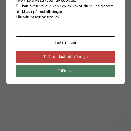
inte tillåta vissa typer av cookies.
Logga
Du kan även välja vilken typ av kakor du vill ha genom
Lösenord
att klicka på
Inställningar
.
in
Läs vår integritetspolicy
Kom ihåg mig
Inställningar
Glömt ditt lösenord?
Tillåt endast nödvändiga
← Gå till SD Skaraborg
Tillåt alla