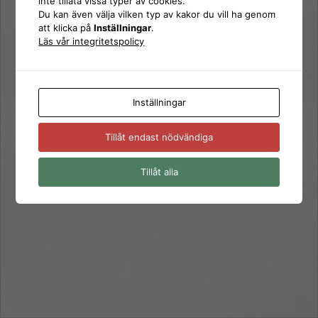
inte tillåta vissa typer av cookies.
Logga
Du kan även välja vilken typ av kakor du vill ha genom
Lösenord
att klicka på
Inställningar
.
in
Läs vår integritetspolicy
Kom ihåg mig
Inställningar
Glömt ditt lösenord?
Tillåt endast nödvändiga
← Gå till SD Nynäshamn
Tillåt alla