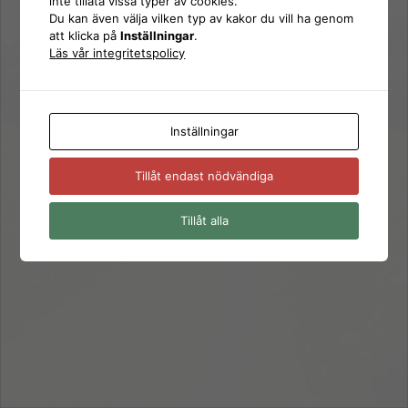
inte tillåta vissa typer av cookies.
Logga
Du kan även välja vilken typ av kakor du vill ha genom
Lösenord
att klicka på
Inställningar
.
in
Läs vår integritetspolicy
Kom ihåg mig
Inställningar
Glömt ditt lösenord?
Tillåt endast nödvändiga
← Gå till SD Hörby
Tillåt alla