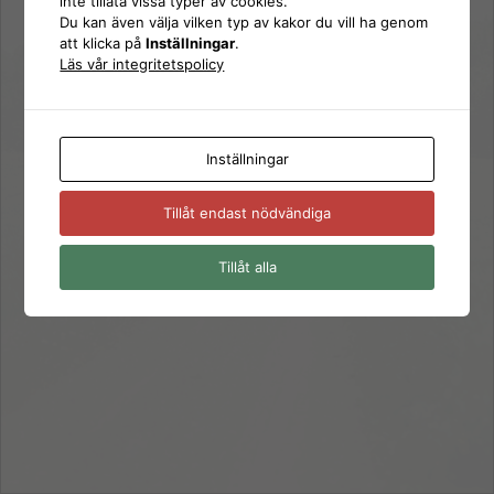
inte tillåta vissa typer av cookies.
Logga
Du kan även välja vilken typ av kakor du vill ha genom
Lösenord
att klicka på
Inställningar
.
in
Läs vår integritetspolicy
Kom ihåg mig
Inställningar
Glömt ditt lösenord?
Tillåt endast nödvändiga
← Gå till SD Härnösand
Tillåt alla