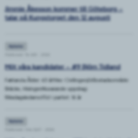
Jimmie Åkesson kommer till Göteborg –
talar på Kungstorget den 12 augusti
Nyheter
Publicerat: Tis 4/8 - 2026
Möt våra kandidater – #9 Björn Tidland
Faktaruta Ålder: 63 årYrke: CivilingenjörBostadsområde:
Bräcke, HisingenNuvarande uppdrag:
RiksdagsledamotTid i partiet: 16 år
Nyheter
Publicerat: Ons 22/7 - 2026