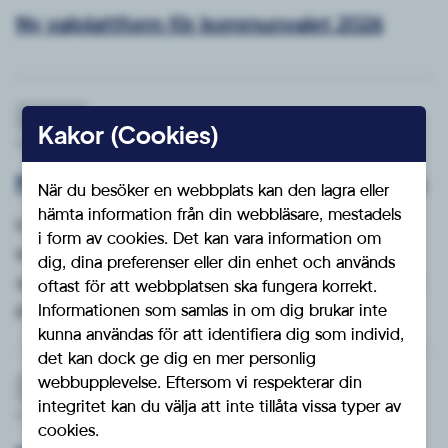
Ny valplattform för kommunvalet 2026
Nyheter
Kakor (Cookies)
Publicerat: Tis 14/7 - 2026
Möt våra kandidater – #13 Lovisa Olofsson
När du besöker en webbplats kan den lagra eller
hämta information från din webbläsare, mestadels
Faktaruta Ålder: 22 årYrke:
i form av cookies. Det kan vara information om
IngenjörsstudentBostadsområde: RosendalNuvarande
dig, dina preferenser eller din enhet och används
uppdrag: Aktiv i Ungsvenskarnas lokala arbetsgruppTid i
oftast för att webbplatsen ska fungera korrekt.
Informationen som samlas in om dig brukar inte
partiet: 2 år
kunna användas för att identifiera dig som individ,
det kan dock ge dig en mer personlig
webbupplevelse. Eftersom vi respekterar din
Nyheter
integritet kan du välja att inte tillåta vissa typer av
Publicerat: Tis 7/7 - 2026
cookies.