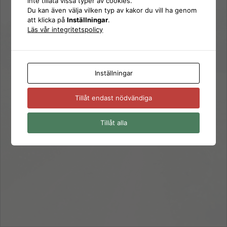
inte tillåta vissa typer av cookies.
Logga
Du kan även välja vilken typ av kakor du vill ha genom
Lösenord
att klicka på
Inställningar
.
in
Läs vår integritetspolicy
Kom ihåg mig
Inställningar
Glömt ditt lösenord?
Tillåt endast nödvändiga
← Gå till SD Gävle
Tillåt alla