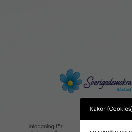
Kakor (Cookies
Inloggning för:
När du besöker en webb