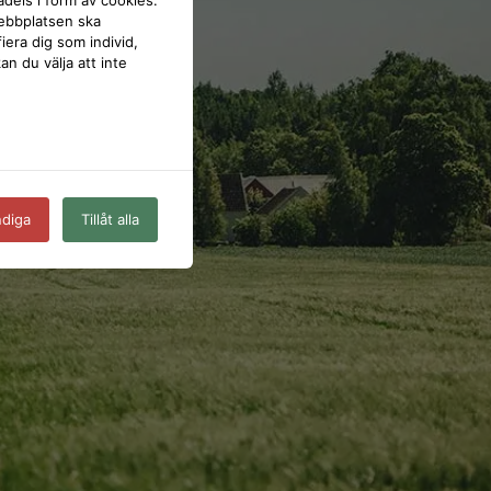
webbplatsen ska
iera dig som individ,
n du välja att inte
ndiga
Tillåt alla