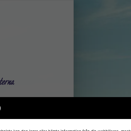
)
plats kan den lagra eller hämta information från din webbläsare, mesta