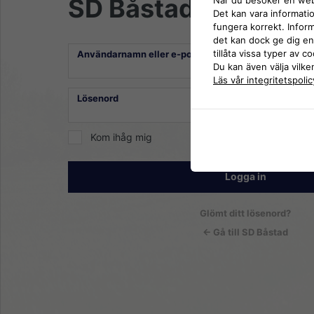
SD Båstad
Det kan vara informati
fungera korrekt. Inform
det kan dock ge dig en
Logga
tillåta vissa typer av c
Användarnamn eller e-postadress
Du kan även välja vilke
in
Läs vår integritetspolic
Lösenord
Kom ihåg mig
Glömt ditt lösenord?
← Gå till SD Båstad